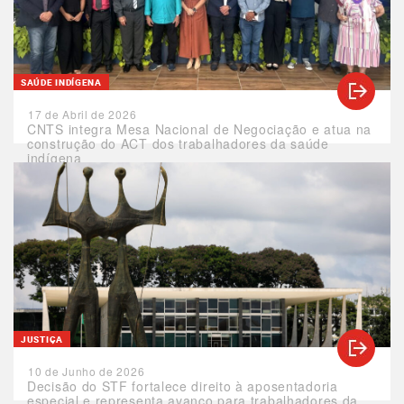
SAÚDE INDÍGENA
17 de Abril de 2026
CNTS integra Mesa Nacional de Negociação e atua na
construção do ACT dos trabalhadores da saúde
indígena
JUSTIÇA
10 de Junho de 2026
Decisão do STF fortalece direito à aposentadoria
especial e representa avanço para trabalhadores da