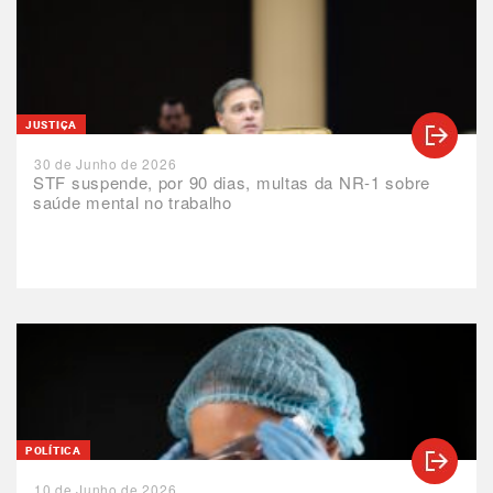
JUSTIÇA
30 de Junho de 2026
STF suspende, por 90 dias, multas da NR-1 sobre
saúde mental no trabalho
POLÍTICA
10 de Junho de 2026