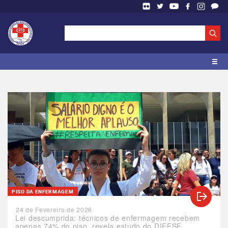
PISO DA ENFERMAGEM
24 de Fevereiro de 2026
Lei descumprida: técnicos de enfermagem recebem
apenas 74% do piso, revela estudo do DIEESE