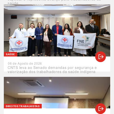
saúde
SAÚDE
06 de Agosto de 2026
CNTS leva ao Senado demandas por segurança e
valorização dos trabalhadores da saúde indígena
DIREITOS TRABALHISTAS