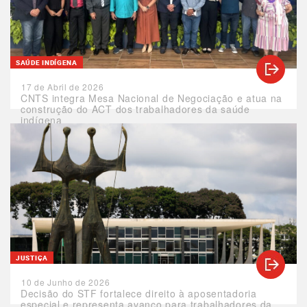
SAÚDE INDÍGENA
17 de Abril de 2026
CNTS integra Mesa Nacional de Negociação e atua na
construção do ACT dos trabalhadores da saúde
indígena
JUSTIÇA
10 de Junho de 2026
Decisão do STF fortalece direito à aposentadoria
especial e representa avanço para trabalhadores da