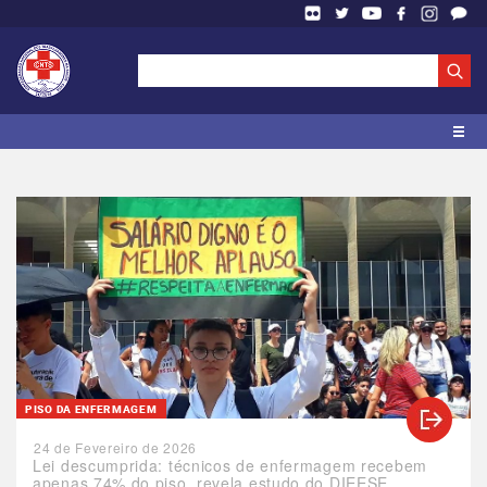
PISO DA ENFERMAGEM
24 de Fevereiro de 2026
Lei descumprida: técnicos de enfermagem recebem
apenas 74% do piso, revela estudo do DIEESE