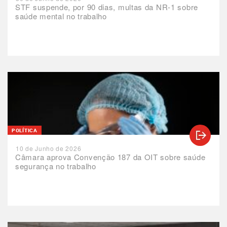
STF suspende, por 90 dias, multas da NR-1 sobre
saúde mental no trabalho
POLÍTICA
10 de Junho de 2026
Câmara aprova Convenção 187 da OIT sobre saúde
segurança no trabalho