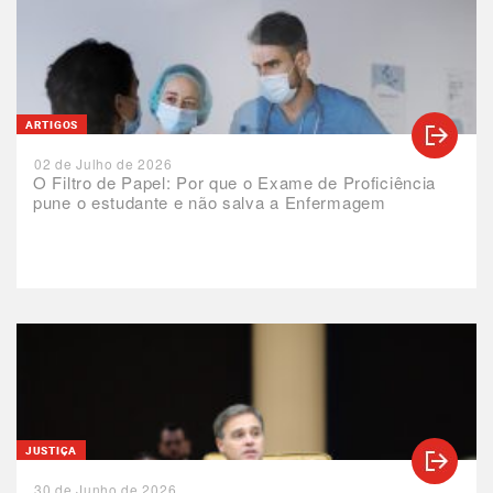
ARTIGOS
02 de Julho de 2026
O Filtro de Papel: Por que o Exame de Proficiência
pune o estudante e não salva a Enfermagem
JUSTIÇA
30 de Junho de 2026