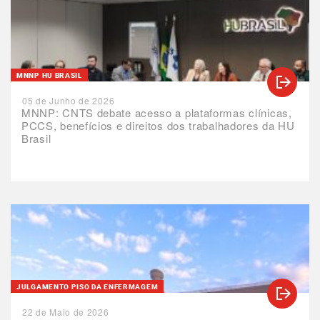
MNNP HU BRASIL
05 de Junho de 2026
MNNP: CNTS debate acesso a plataformas clínicas,
PCCS, benefícios e direitos dos trabalhadores da HU
Brasil
JULGAMENTO PISO DA ENFERMAGEM
22 de Maio de 2026