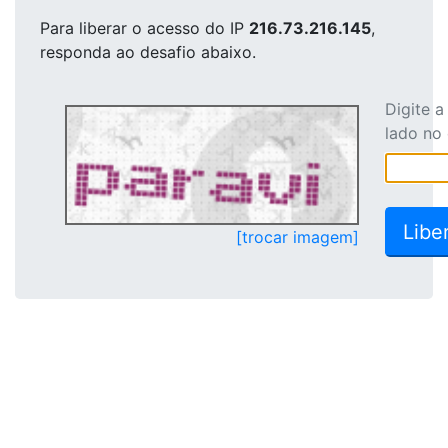
Para liberar o acesso
do IP
216.73.216.145
,
responda ao desafio abaixo.
Digite 
lado no
[trocar imagem]