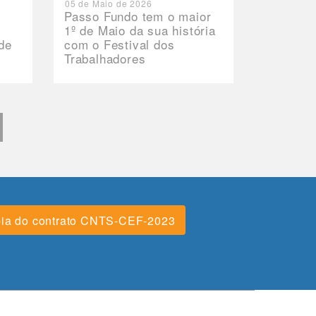
05 de Maio de 2026
Passo Fundo tem o maior
1º de Maio da sua história
de
com o Festival dos
Trabalhadores
ia do contrato CNTS-CEF-2023