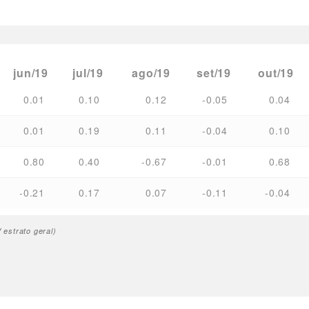
jun/19
jul/19
ago/19
set/19
out/19
0.01
0.10
0.12
-0.05
0.04
0.01
0.19
0.11
-0.04
0.10
0.80
0.40
-0.67
-0.01
0.68
-0.21
0.17
0.07
-0.11
-0.04
estrato geral)