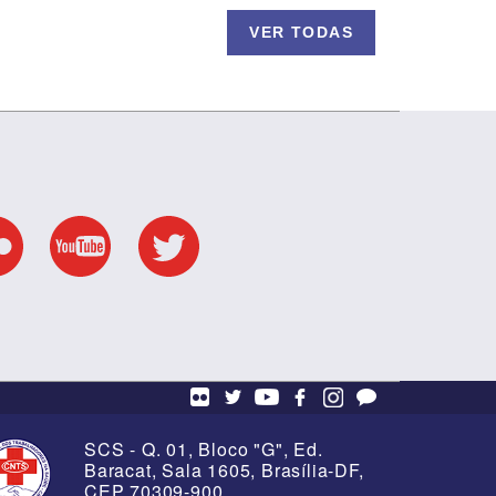
VER TODAS
S na
os em
8 de Março - Ato da
Enfermagem
SCS - Q. 01, Bloco "G", Ed.
Baracat, Sala 1605, Brasília-DF,
CEP 70309-900