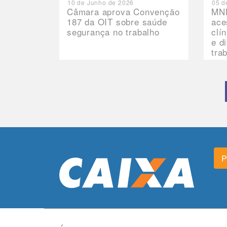
10 de Junho de 2026
05 d
Câmara aprova Convenção
MNN
187 da OIT sobre saúde
ace
segurança no trabalho
clí
e d
tra
P