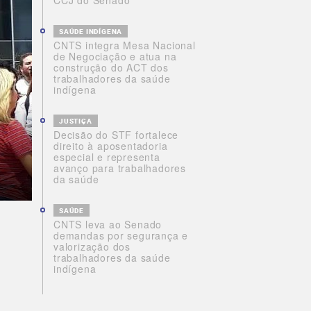
CCJ do Senado
SAÚDE INDÍGENA
CNTS integra Mesa Nacional
de Negociação e atua na
construção do ACT dos
trabalhadores da saúde
indígena
JUSTIÇA
Decisão do STF fortalece
direito à aposentadoria
especial e representa
avanço para trabalhadores
da saúde
SAÚDE
CNTS leva ao Senado
demandas por segurança e
valorização dos
trabalhadores da saúde
indígena