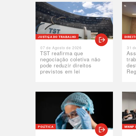
JUSTIÇA DO TRABALHO
DIREI
07 de Agosto de 2026
31 d
TST reafirma que
Ass
negociação coletiva não
tra
pode reduzir direitos
des
previstos em lei
Reg
POLÍTICA
MNNP 