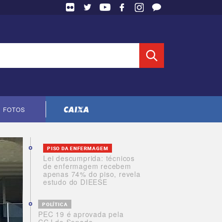
 Entidade
FOTOS
Cópia do contrato CNTS-CEF-2023
PISO DA ENFERMAGEM
Lei descumprida: técnicos
de enfermagem recebem
apenas 74% do piso, revela
estudo do DIEESE
POLÍTICA
PEC 19 é aprovada pela