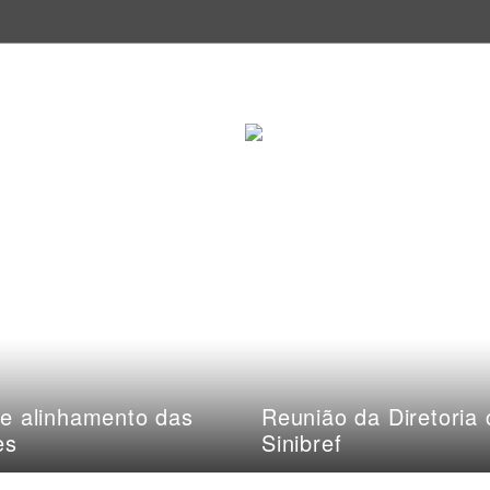
e alinhamento das
Reunião da Diretoria
es
Sinibref