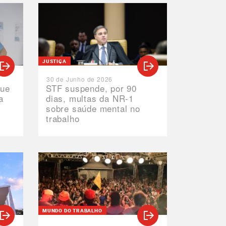
JUSTIÇA
30 de Junho de 2026
que
STF suspende, por 90
a
dias, multas da NR-1
sobre saúde mental no
trabalho
M
MUNDO DO TRABALHO