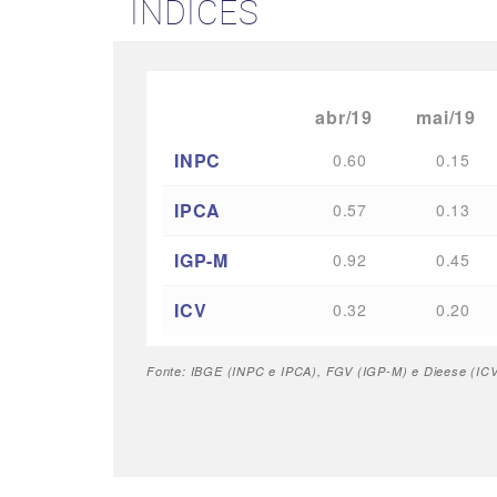
ÍNDICES
abr/19
mai/19
INPC
0.60
0.15
IPCA
0.57
0.13
IGP-M
0.92
0.45
ICV
0.32
0.20
Fonte: IBGE (INPC e IPCA), FGV (IGP-M) e Dieese (ICV 