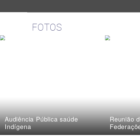
FOTOS
Audiência Pública saúde
Reunião d
Indígena
Federaçõ