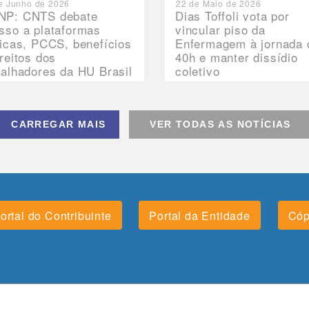
e Junho de 2026
22 de Maio de 2026
P: CNTS debate
Dias Toffoli vota por
sso a plataformas
vincular piso da
nicas, PCCS, benefícios
Enfermagem à jornada 
ireitos dos
40h e manter dissídio
balhadores da HU Brasil
coletivo
CARREGAR MAIS
VER TODAS AS NOTÍCIAS
ortal do Contribuinte
Portal da Entidade
Cóp