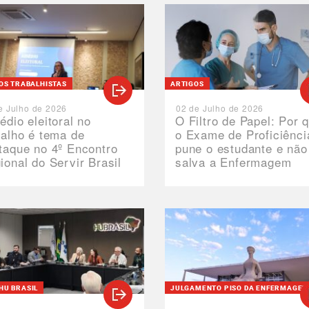
TOS TRABALHISTAS
ARTIGOS
e Julho de 2026
02 de Julho de 2026
édio eleitoral no
O Filtro de Papel: Por 
balho é tema de
o Exame de Proficiênci
taque no 4º Encontro
pune o estudante e não
ional do Servir Brasil
salva a Enfermagem
HU BRASIL
JULGAMENTO PISO DA ENFERMAGE