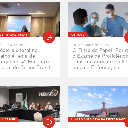
TOS TRABALHISTAS
ARTIGOS
e Julho de 2026
02 de Julho de 2026
édio eleitoral no
O Filtro de Papel: Por 
balho é tema de
o Exame de Proficiênci
taque no 4º Encontro
pune o estudante e não
ional do Servir Brasil
salva a Enfermagem
HU BRASIL
JULGAMENTO PISO DA ENFERMAGE