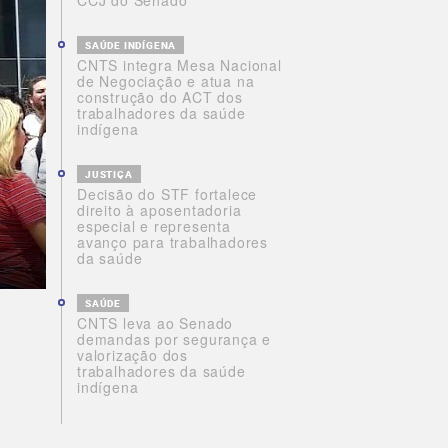
CCJ do Senado
SAÚDE INDÍGENA
CNTS integra Mesa Nacional
de Negociação e atua na
construção do ACT dos
trabalhadores da saúde
indígena
JUSTIÇA
Decisão do STF fortalece
direito à aposentadoria
especial e representa
avanço para trabalhadores
da saúde
SAÚDE
CNTS leva ao Senado
demandas por segurança e
valorização dos
trabalhadores da saúde
indígena