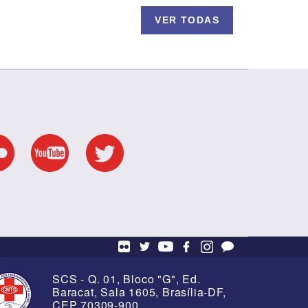
VER TODAS
S na
os em
8 de Março - Ato da
Enfermagem
SCS - Q. 01, Bloco "G", Ed.
Baracat, Sala 1605, Brasília-DF,
CEP 70309-900