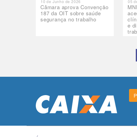
10 de Junho de 2026
05 d
Câmara aprova Convenção
MNN
187 da OIT sobre saúde
ace
segurança no trabalho
clí
e d
tra
P