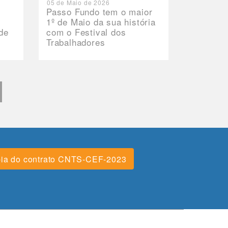
05 de Maio de 2026
Passo Fundo tem o maior
1º de Maio da sua história
de
com o Festival dos
Trabalhadores
ia do contrato CNTS-CEF-2023