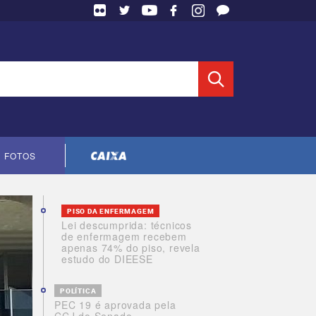
 Entidade
FOTOS
Cópia do contrato CNTS-CEF-2023
PISO DA ENFERMAGEM
Lei descumprida: técnicos
de enfermagem recebem
apenas 74% do piso, revela
estudo do DIEESE
POLÍTICA
PEC 19 é aprovada pela