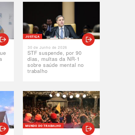
JUSTIÇA
30 de Junho de 2026
que
STF suspende, por 90
a
dias, multas da NR-1
sobre saúde mental no
trabalho
M
MUNDO DO TRABALHO