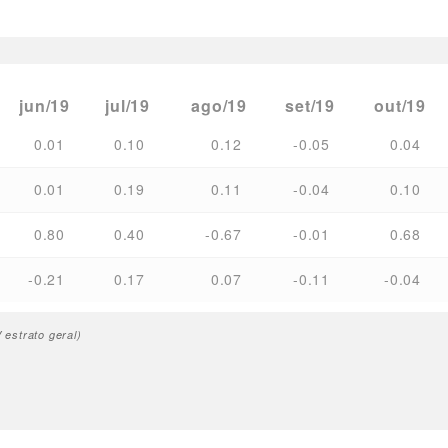
jun/19
jul/19
ago/19
set/19
out/19
0.01
0.10
0.12
-0.05
0.04
0.01
0.19
0.11
-0.04
0.10
0.80
0.40
-0.67
-0.01
0.68
-0.21
0.17
0.07
-0.11
-0.04
estrato geral)