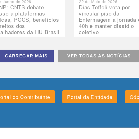
e Junho de 2026
22 de Maio de 2026
P: CNTS debate
Dias Toffoli vota por
sso a plataformas
vincular piso da
nicas, PCCS, benefícios
Enfermagem à jornada 
ireitos dos
40h e manter dissídio
balhadores da HU Brasil
coletivo
CARREGAR MAIS
VER TODAS AS NOTÍCIAS
ortal do Contribuinte
Portal da Entidade
Cóp