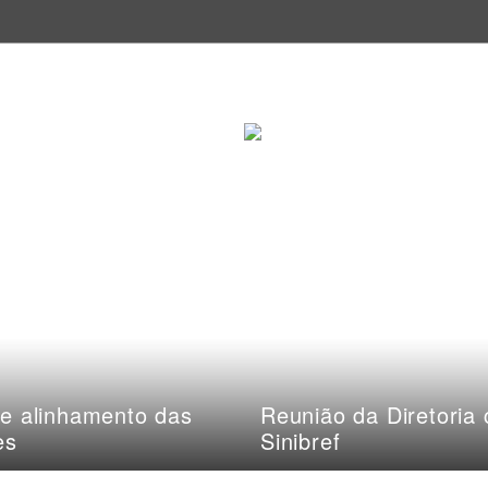
e alinhamento das
Reunião da Diretoria
es
Sinibref