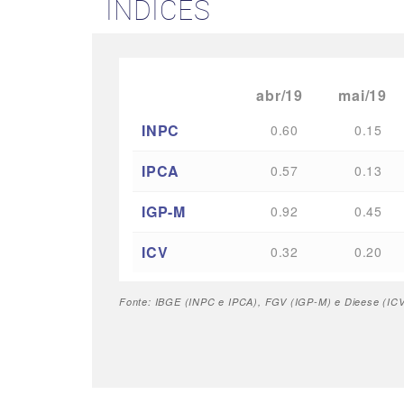
ÍNDICES
abr/19
mai/19
INPC
0.60
0.15
IPCA
0.57
0.13
IGP-M
0.92
0.45
ICV
0.32
0.20
Fonte: IBGE (INPC e IPCA), FGV (IGP-M) e Dieese (ICV 