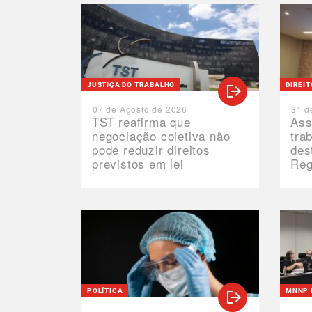
JUSTIÇA DO TRABALHO
DIREI
07 de Agosto de 2026
31 d
TST reafirma que
Ass
negociação coletiva não
tra
pode reduzir direitos
des
previstos em lei
Reg
POLÍTICA
MNNP 