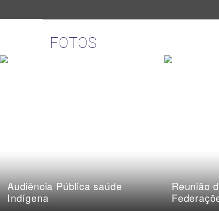
FOTOS
Audiência Pública saúde
Reunião d
Indígena
Federaçõ