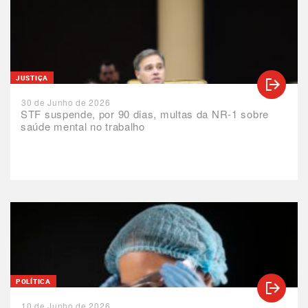
JUSTIÇA
30 de Junho de 2026
STF suspende, por 90 dias, multas da NR-1 sobre
saúde mental no trabalho
POLÍTICA
10 de Junho de 2026