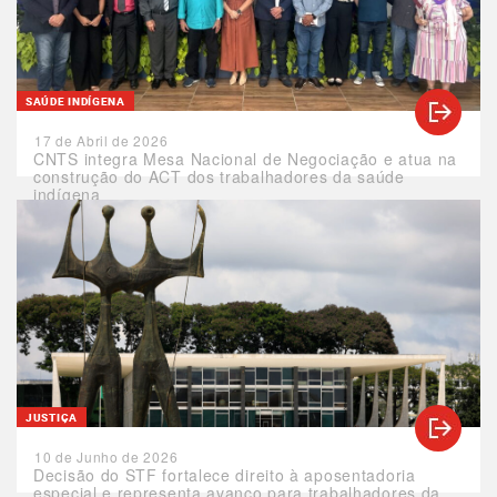
SAÚDE INDÍGENA
17 de Abril de 2026
CNTS integra Mesa Nacional de Negociação e atua na
construção do ACT dos trabalhadores da saúde
indígena
JUSTIÇA
10 de Junho de 2026
Decisão do STF fortalece direito à aposentadoria
especial e representa avanço para trabalhadores da