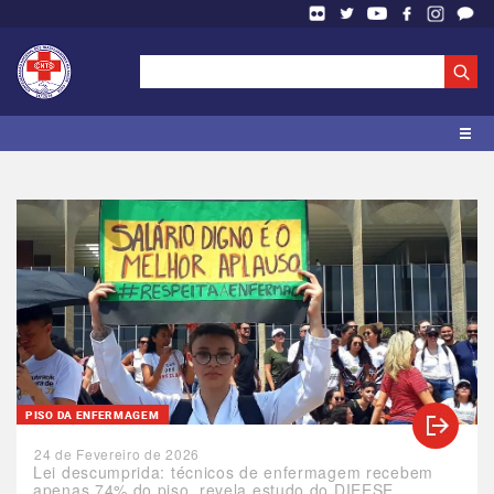
PISO DA ENFERMAGEM
24 de Fevereiro de 2026
Lei descumprida: técnicos de enfermagem recebem
apenas 74% do piso, revela estudo do DIEESE