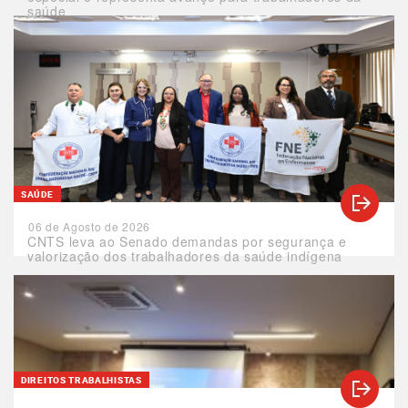
saúde
SAÚDE
06 de Agosto de 2026
CNTS leva ao Senado demandas por segurança e
valorização dos trabalhadores da saúde indígena
DIREITOS TRABALHISTAS