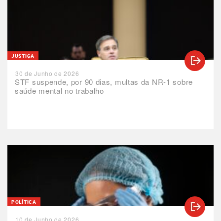
JUSTIÇA
30 de Junho de 2026
STF suspende, por 90 dias, multas da NR-1 sobre
saúde mental no trabalho
POLÍTICA
10 de Junho de 2026