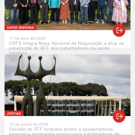
SAÚDE INDÍGENA
17 de Abril de 2026
CNTS integra Mesa Nacional de Negociação e atua na
construção do ACT dos trabalhadores da saúde
indígena
JUSTIÇA
10 de Junho de 2026
Decisão do STF fortalece direito à aposentadoria
especial e representa avanço para trabalhadores da