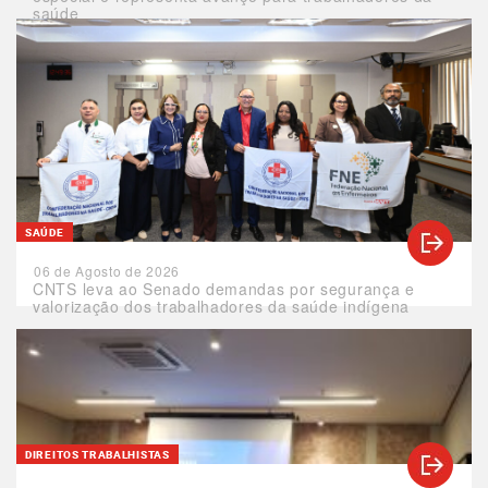
saúde
SAÚDE
06 de Agosto de 2026
CNTS leva ao Senado demandas por segurança e
valorização dos trabalhadores da saúde indígena
DIREITOS TRABALHISTAS