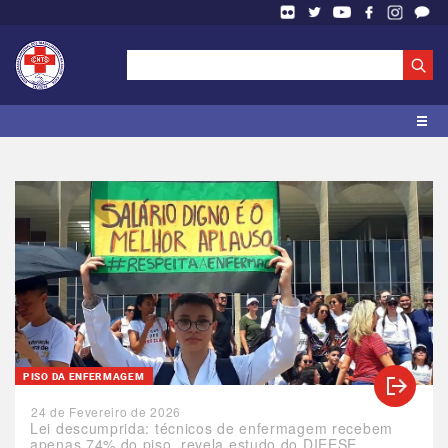
PISO DA ENFERMAGEM
24 de Fevereiro de 2026
Lei descumprida: técnicos de enfermagem recebem
apenas 74% do piso, revela estudo do DIEESE