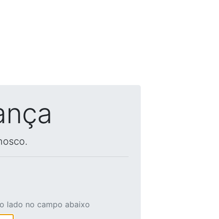
ança
nosco.
ao lado no campo abaixo