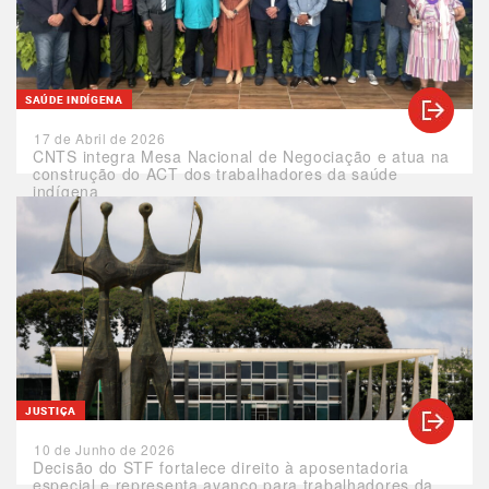
SAÚDE INDÍGENA
17 de Abril de 2026
CNTS integra Mesa Nacional de Negociação e atua na
construção do ACT dos trabalhadores da saúde
indígena
JUSTIÇA
10 de Junho de 2026
Decisão do STF fortalece direito à aposentadoria
especial e representa avanço para trabalhadores da