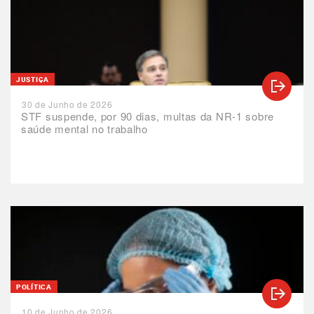
JUSTIÇA
30 de Junho de 2026
STF suspende, por 90 dias, multas da NR-1 sobre
saúde mental no trabalho
POLÍTICA
10 de Junho de 2026