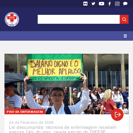
PISO DA ENFERMAGEM
24 de Fevereiro de 2026
Lei descumprida: técnicos de enfermagem recebem
apenas 74% do piso, revela estudo do DIEESE