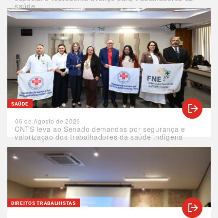
saúde
SAÚDE
06 de Agosto de 2026
CNTS leva ao Senado demandas por segurança e
valorização dos trabalhadores da saúde indígena
DIREITOS TRABALHISTAS