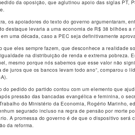
pedido da oposição, que aglutinou apoio das siglas PT,
e.
ra, os apoiadores do texto do governo argumentaram, ent
do destaque levaria a uma economia de R$ 38 bilhões a
o em uma década, caso a PEC seja definitivamente aprov
 que eles sempre fazem, que desconhece a realidade soc
igualdade na distribuição de renda e extrema pobreza. 
uel, mesmo porque nós sabemos que esse valor não signi
a de juros que os bancos levam todo ano”, comparou o lí
BA).
o do pedido do partido contou com um elemento que ajud
, após pressão das bancadas evangélica e feminina, o secr
Trabalho do Ministério da Economia, Rogério Marinho, edi
enhum segurado incluso na regra de pensão por morte po
io. A promessa do governo é de que o dispositivo será c
ão da reforma.