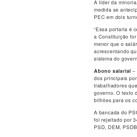
A líder da minoria
medida se antecip
PEC em dois turno
“Essa portaria é 
a Constituição fo
menor que o salár
acrescentando que,
sistema do gover
Abono salarial
– 
dos principais po
trabalhadores que
governo. O texto
bilhões para os c
A bancada do PSO
foi rejeitado por 
PSD, DEM, PSDB, 