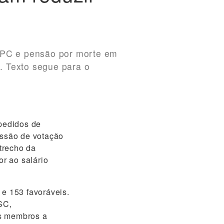
 BPC e pensão por morte em
. Texto segue para o
 pedidos de
essão de votação
trecho da
r ao salário
 e 153 favoráveis.
SC,
os membros a