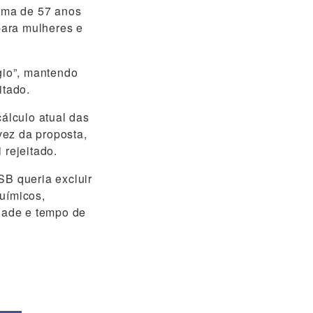
nima de 57 anos
para mulheres e
gio”, mantendo
itado.
álculo atual das
vez da proposta,
 rejeitado.
B queria excluir
químicos,
idade e tempo de