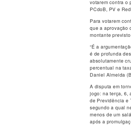
votarem contra o 
PCdoB, PV e Red
Para votarem cont
que a aprovação 
montante previst
“É a argumentação
é de profunda des
absolutamente cr
percentual na tax
Daniel Almeida (
A disputa em torn
jogo: na terça, 6
de Previdência e 
segundo a qual n
menos de um salár
após a promulgaç