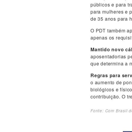
públicos e para t
para mulheres e 
de 35 anos para h
O PDT também apr
apenas os requisi
Mantido novo cál
aposentadorias pe
que determina a m
Regras para serv
o aumento de pont
biológicos e físi
contribuição. O tr
Fonte: Com Brasil d