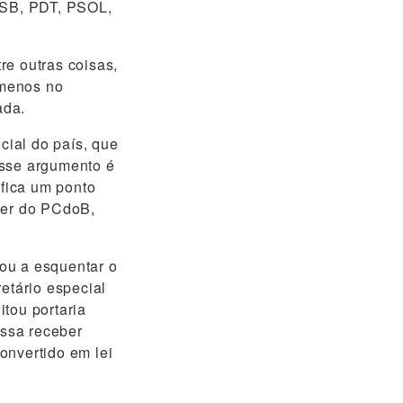
 PSB, PDT, PSOL,
re outras coisas,
 menos no
ada.
ial do país, que
Esse argumento é
fica um ponto
der do PCdoB,
ou a esquentar o
etário especial
tou portaria
ssa receber
onvertido em lei