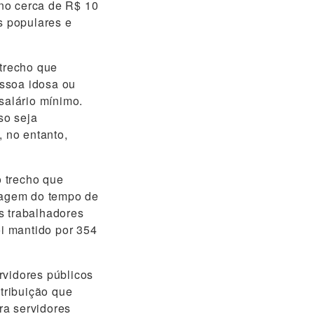
no cerca de R$ 10
s populares e
trecho que
essoa idosa ou
salário mínimo.
so seja
, no entanto,
o trecho que
ntagem do tempo de
s trabalhadores
oi mantido por 354
rvidores públicos
tribuição que
ara servidores