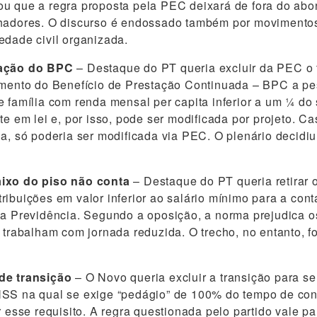
u que a regra proposta pela PEC deixará de fora do abo
lhadores. O discurso é endossado também por movimento
edade civil organizada.
zação do BPC
– Destaque do PT queria excluir da PEC o 
bimento do Benefício de Prestação Continuada – BPC a p
e família com renda mensal per capita inferior a um ¼ do 
te em lei e, por isso, pode ser modificada por projeto. Ca
da, só poderia ser modificada via PEC. O plenário decidiu
ixo do piso não conta
– Destaque do PT queria retirar 
ribuições em valor inferior ao salário mínimo para a co
 a Previdência. Segundo a oposição, a norma prejudica o
e trabalham com jornada reduzida. O trecho, no entanto, f
de transição
– O Novo queria excluir a transição para se
NSS na qual se exige “pedágio” de 100% do tempo de con
r esse requisito. A regra questionada pelo partido vale p