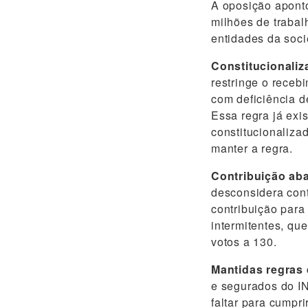
A oposição aponto
milhões de traba
entidades da soci
Constitucionali
restringe o rece
com deficiência d
Essa regra já exis
constitucionaliza
manter a regra.
Contribuição aba
desconsidera cont
contribuição para
intermitentes, qu
votos a 130.
Mantidas regras 
e segurados do I
faltar para cumpri