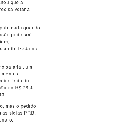
altou que a
ecisa votar a
r publicada quando
ensão pode ser
íder,
isponibilizada no
o salarial, um
almente a
a berlinda do
ção de R$ 76,4
43.
o, mas o pedido
am as siglas PRB,
onaro.