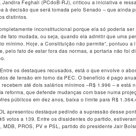
, Jandira Feghali (PCdoB-RJ), criticou a iniciativa e ress
a à decisão que será tomada pelo Senado – que ainda pr
s distintos.
completamente inconstitucional porque ela só poderia se
r de fato mudada, ou seja, quando ela admitir que uma p
io mínimo. Hoje, a Constituição não permite”, pontuou a l
 pelo fato de estar fora das normas, a portaria não foi d
no.
Entre os destaques recusados, está o que envolve o abon
ntos de tensão em torno da PEC. O benefício é pago anu
 recebem até dois salários mínimos –R$ 1.996 – e está n
 da reforma, que defende mudanças com base numa proje
ofres públicos em dez anos, baixa o limite para R$ 1.364,
L apresentou destaque pedindo a supressão desse pont
345 votos a 139. Entre os dissidentes do partido, estiver
MDB, PROS, PV e PSL, partido do presidente Jair Bols