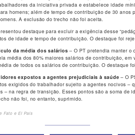
rabalhadores da iniciativa privada e estabelece idade mí
para homens; além de tempo de contribuição de 30 anos 
omens. A exclusão do trecho não foi aceita.
esentou destaque para excluir a exigência desse “pedá
tos de idade e tempo de contribuição. O destaque foi reje
culo da média dos salários
– O PT pretendia manter o c
la média dos 80% maiores salários de contribuição, em 
édia de todos os salários de contribuição. O destaque foi
idores expostos a agentes prejudiciais à saúde
– O PS
os exigidos do trabalhador sujeito a agentes nocivos – 
cos – na regra de transição. Esses pontos são a soma de 
echo não foi, no entanto, suprimido.
e Fato e El País