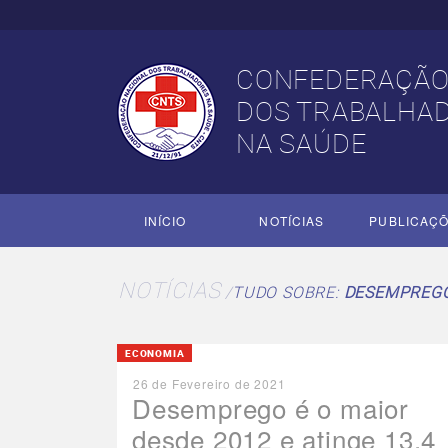
CONFEDERAÇÃO
DOS TRABALHA
NA SAÚDE
INÍCIO
NOTÍCIAS
PUBLICAÇ
NOTÍCIAS
TUDO SOBRE:
DESEMPREG
ECONOMIA
26 de Fevereiro de 2021
Desemprego é o maior
desde 2012 e atinge 13,4