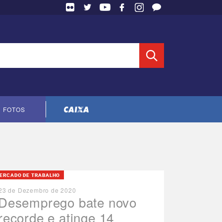
 Entidade
FOTOS
Cópia do contrato CNTS-CEF-2023
ERCADO DE TRABALHO
23 de Dezembro de 2020
Desemprego bate novo
recorde e atinge 14