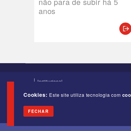
não para de subir há 5
anos
Institucional
Índices
Diretoria
Cookies:
Este site utiliza tecnologia com
coo
Fale Conosco
Webmail
FECHAR