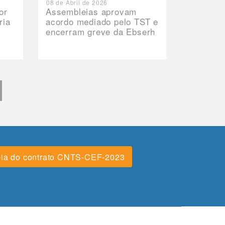
08 de Abril de 2026
or
Assembleias aprovam
ria
acordo mediado pelo TST e
encerram greve da Ebserh
ia do contrato CNTS-CEF-2023