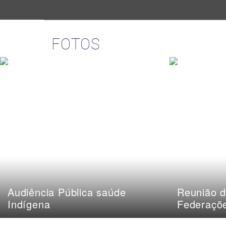
FOTOS
Audiência Pública saúde
Reunião d
Indígena
Federaçõ