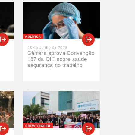
POLÍTICA
10 de Junho de 2026
Câmara aprova Convenção
187 da OIT sobre saúde
segurança no trabalho
GREVE EBSERH