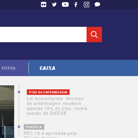
 Entidade
FOTOS
Cópia do contrato CNTS-CEF-2023
PISO DA ENFERMAGEM
Lei descumprida: técnicos
de enfermagem recebem
apenas 74% do piso, revela
estudo do DIEESE
POLÍTICA
PEC 19 é aprovada pela