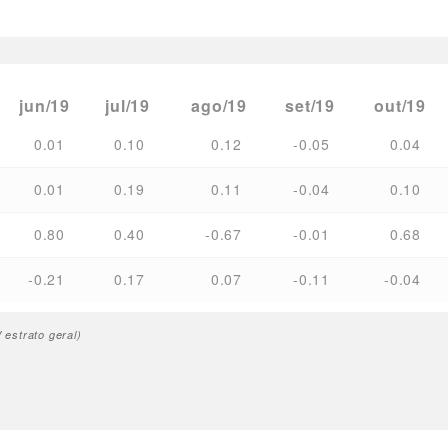
jun/19
jul/19
ago/19
set/19
out/19
0.01
0.10
0.12
-0.05
0.04
0.01
0.19
0.11
-0.04
0.10
0.80
0.40
-0.67
-0.01
0.68
-0.21
0.17
0.07
-0.11
-0.04
estrato geral)