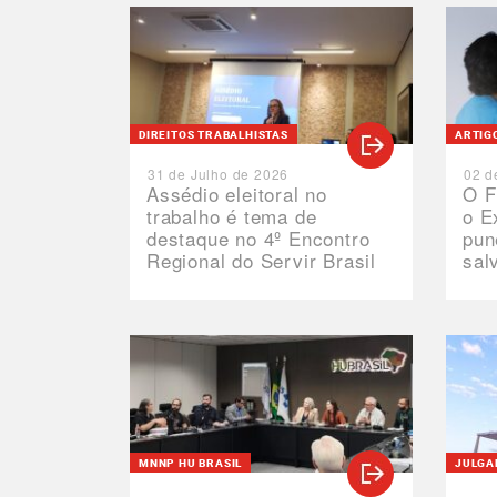
DIREITOS TRABALHISTAS
ARTIG
31 de Julho de 2026
02 d
Assédio eleitoral no
O F
trabalho é tema de
o E
destaque no 4º Encontro
pun
Regional do Servir Brasil
sal
MNNP HU BRASIL
JULGA