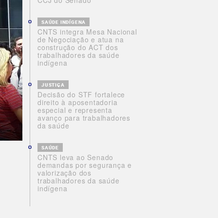
CCJ do Senado
SAÚDE INDÍGENA
CNTS integra Mesa Nacional
de Negociação e atua na
construção do ACT dos
trabalhadores da saúde
indígena
JUSTIÇA
Decisão do STF fortalece
direito à aposentadoria
especial e representa
avanço para trabalhadores
da saúde
SAÚDE
CNTS leva ao Senado
demandas por segurança e
valorização dos
trabalhadores da saúde
indígena