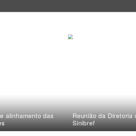
e alinhamento das
Reunião da Diretoria
es
Sinibref