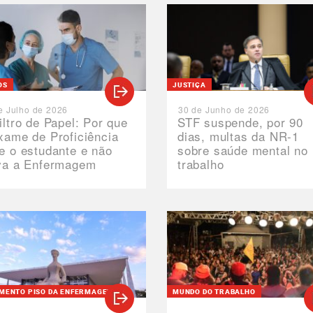
OS
JUSTIÇA
e Julho de 2026
30 de Junho de 2026
iltro de Papel: Por que
STF suspende, por 90
xame de Proficiência
dias, multas da NR-1
e o estudante e não
sobre saúde mental no
va a Enfermagem
trabalho
MENTO PISO DA ENFERMAGEM
MUNDO DO TRABALHO