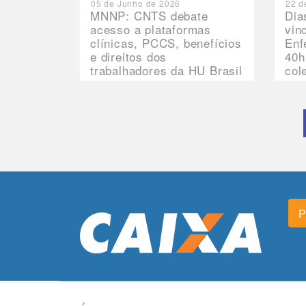
05 de Junho de 2026
22 d
MNNP: CNTS debate
Dia
acesso a plataformas
vin
clínicas, PCCS, benefícios
Enf
e direitos dos
40h
trabalhadores da HU Brasil
col
P