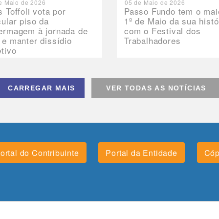
e Maio de 2026
05 de Maio de 2026
s Toffoli vota por
Passo Fundo tem o mai
cular piso da
1º de Maio da sua histó
ermagem à jornada de
com o Festival dos
 e manter dissídio
Trabalhadores
etivo
CARREGAR MAIS
VER TODAS AS NOTÍCIAS
ortal do Contribuinte
Portal da Entidade
Cóp