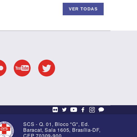
VER TODAS
S na
os em
8 de Março - Ato da
Enfermagem
SCS - Q. 01, Bloco "G", Ed.
Baracat, Sala 1605, Brasília-DF,
CEP 70309-900