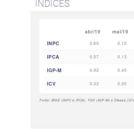
ÍNDICES
abr/19
mai/19
INPC
0.60
0.15
IPCA
0.57
0.13
IGP-M
0.92
0.45
ICV
0.32
0.20
Fonte: IBGE (INPC e IPCA), FGV (IGP-M) e Dieese (ICV 