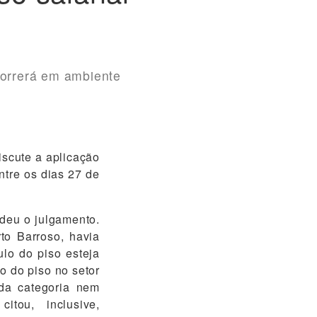
correrá em ambiente
iscute a aplicação
ntre os dias 27 de
ndeu o julgamento.
to Barroso, havia
lo do piso esteja
o do piso no setor
 da categoria nem
itou, inclusive,