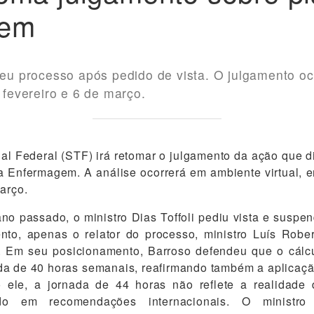
gem
lveu processo após pedido de vista. O julgamento o
e fevereiro e 6 de março.
l Federal (STF) irá retomar o julgamento da ação que d
da Enfermagem. A análise ocorrerá em ambiente virtual, e
março.
o passado, o ministro Dias Toffoli pediu vista e suspe
to, apenas o relator do processo, ministro Luís Rober
. Em seu posicionamento, Barroso defendeu que o cálcu
da de 40 horas semanais, reafirmando também a aplicaçã
 ele, a jornada de 44 horas não reflete a realidade
do em recomendações internacionais. O ministro c