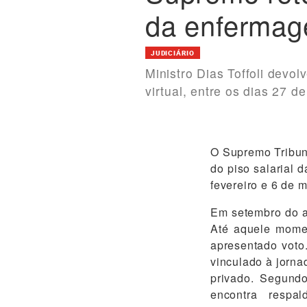
da enferma
JUDICIÁRIO
Ministro Dias Toffoli devo
virtual, entre os dias 27 d
O Supremo Tribuna
do piso salarial 
fevereiro e 6 de 
Em setembro do an
Até aquele momen
apresentado voto
vinculado à jorna
privado. Segundo
encontra respal