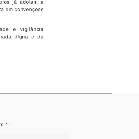
pios já adotam a
sta em convenções
ade e vigilância
rnada digna e da
om
*