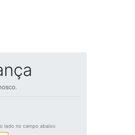
ança
nosco.
ao lado no campo abaixo