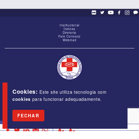
Institucional
Índices
Diretoria
Fale Conosco
Webmail
SCS - Q. 01, Bloco "G", Ed. Baracat, Sala 1605,
Brasília-DF, CEP 70309-900
Cookies:
Este site utiliza tecnologia com
cookies
para funcionar adequadamente.
E-mail:
cnts@cnts.org.br
Fone/Fax:
(61) 3323-5454
FECHAR