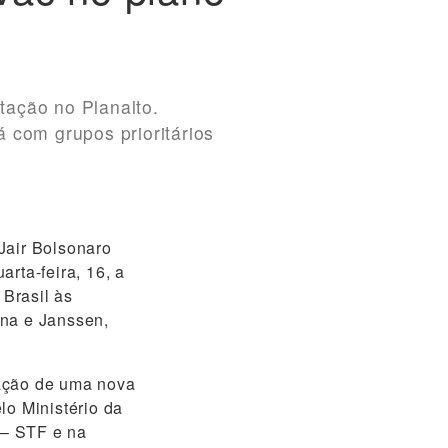
tação no Planalto.
 com grupos prioritários
Jair Bolsonaro
rta-feira, 16, a
Brasil às
erna e Janssen,
tação de uma nova
lo Ministério da
 – STF e na