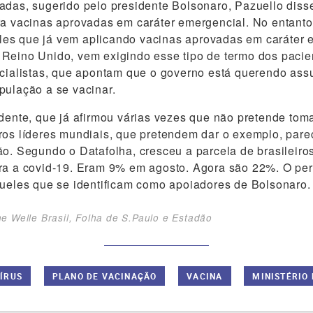
adas, sugerido pelo presidente Bolsonaro, Pazuello disse
ra vacinas aprovadas em caráter emergencial. No entant
es que já vem aplicando vacinas aprovadas em caráter 
Reino Unido, vem exigindo esse tipo de termo dos pacie
ecialistas, que apontam que o governo está querendo assu
pulação a se vacinar.
idente, que já afirmou várias vezes que não pretende tom
ros líderes mundiais, que pretendem dar o exemplo, pare
ão. Segundo o Datafolha, cresceu a parcela de brasileir
ra a covid-19. Eram 9% em agosto. Agora são 22%. O per
queles que se identificam como apoiadores de Bolsonaro.
 Welle Brasil, Folha de S.Paulo e Estadão
ÍRUS
PLANO DE VACINAÇÃO
VACINA
MINISTÉRIO