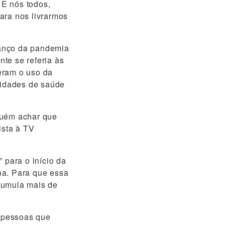
 E nós todos,
ara nos livrarmos
vanço da pandemia
nte se referia às
eram o uso da
ntidades de saúde
guém achar que
ista à TV
 para o início da
na. Para que essa
cumula mais de
 pessoas que