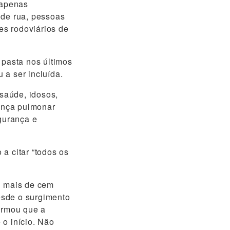
 apenas
 de rua, pessoas
res rodoviários de
 pasta nos últimos
u a ser incluída.
 saúde, idosos,
ença pulmonar
egurança e
a citar “todos os
u mais de cem
esde o surgimento
firmou que a
 o início. Não