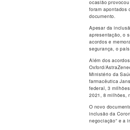
ocasião provocou 
foram apontados 
documento.
Apesar da inclus
apresentação, o se
acordos e memora
segurança, o país
Além dos acordos 
Oxford/AstraZenec
Ministério da Sa
farmacêutica Jan
federal, 3 milhõe
2021, 8 milhões, n
O novo documento
inclusão da Coron
negociação” e a i