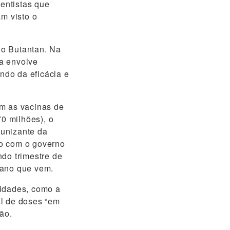
ientistas que
m visto o
 o Butantan. Na
ta envolve
ndo da eficácia e
am as vacinas de
70 milhões), o
munizante da
do com o governo
ndo trimestre de
o ano que vem.
idades, como a
al de doses “em
ão.