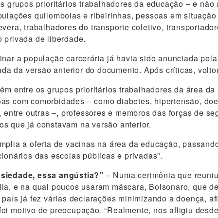
os grupos prioritários trabalhadores da educação – e não
pulações quilombolas e ribeirinhas, pessoas em situação
evera, trabalhadores do transporte coletivo, transportado
 privada de liberdade.
inar a população carcerária já havia sido anunciada pela
rada da versão anterior do documento. Após críticas, volto
tém entre os grupos prioritários trabalhadores da área da
oas com comorbidades – como diabetes, hipertensão, do
a, entre outras –, professores e membros das forças de s
s que já constavam na versão anterior.
mplia a oferta de vacinas na área da educação, passando 
cionários das escolas públicas e privadas”.
nsiedade, essa angústia?”
– Numa cerimônia que reuni
lia, e na qual poucos usaram máscara, Bolsonaro, que d
 país já fez várias declarações minimizando a doença, a
oi motivo de preocupação. “Realmente, nos afligiu desde