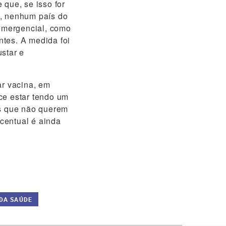
 que, se isso for
o, nenhum país do
emergencial, como
ntes. A medida foi
star e
ar vacina, em
ce estar tendo um
os que não querem
centual é ainda
 DA SAÚDE