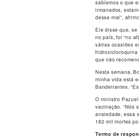
sabíamos o que e
irmanados, estamo
desse mal”, afirm
Ele disse que, s
no país, foi “no a
várias ocasiões e
hidroxicloroquina
que não recomend
Nesta semana, Bol
minha vida está e
Bandeirantes. “Es
O ministro Pazuel
vacinação. “Nós s
ansiedade, essa a
182 mil mortes po
Termo de respon