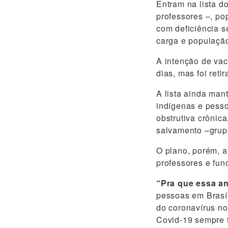
Entram na lista d
professores –, po
com deficiência s
carga e população
A intenção de vac
dias, mas foi reti
A lista ainda man
indígenas e pess
obstrutiva crônic
salvamento –grupo
O plano, porém, a
professores e fun
“Pra que essa a
pessoas em Brasí
do coronavírus no
Covid-19 sempre f