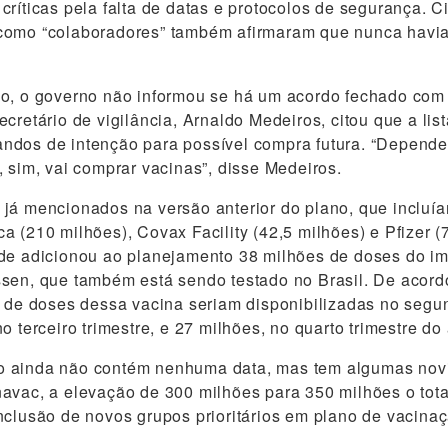
críticas pela falta de datas e protocolos de segurança. C
como “colaboradores” também afirmaram que nunca havia
ão, o governo não informou se há um acordo fechado com
cretário de vigilância, Arnaldo Medeiros, citou que a lis
ndos de intenção para possível compra futura. “Depende
, sim, vai comprar vacinas”, disse Medeiros.
já mencionados na versão anterior do plano, que incluí
a (210 milhões), Covax Facility (42,5 milhões) e Pfizer (
úde adicionou ao planejamento 38 milhões de doses do i
ssen, que também está sendo testado no Brasil. De acor
s de doses dessa vacina seriam disponibilizadas no segu
o terceiro trimestre, e 27 milhões, no quarto trimestre d
 ainda não contém nenhuma data, mas tem algumas nov
avac, a elevação de 300 milhões para 350 milhões o tot
nclusão de novos grupos prioritários em plano de vacinaç