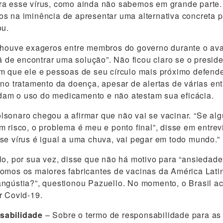
ra esse vírus, como ainda não sabemos em grande parte.
s na iminência de apresentar uma alternativa concreta p
ou.
e houve exageros entre membros do governo durante o a
fã de encontrar uma solução”. Não ficou claro se o preside
m que ele e pessoas de seu círculo mais próximo defend
 no tratamento da doença, apesar de alertas de várias e
am o uso do medicamento e não atestam sua eficácia.
sonaro chegou a afirmar que não vai se vacinar. “Se al
m risco, o problema é meu e ponto final”, disse em entrev
se vírus é igual a uma chuva, vai pegar em todo mundo.”
lo, por sua vez, disse que não há motivo para “ansiedade”
omos os maiores fabricantes de vacinas da América Lati
ngústia?”, questionou Pazuello. No momento, o Brasil a
r Covid-19.
sabilidade
– Sobre o termo de responsabilidade para as