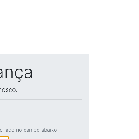
ança
nosco.
ao lado no campo abaixo