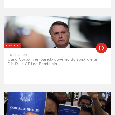
POLÍTICA
25 de Junho
Caso Covaxin empareda governo Bolsonaro e tem
Dia D na CPI da Pandemia