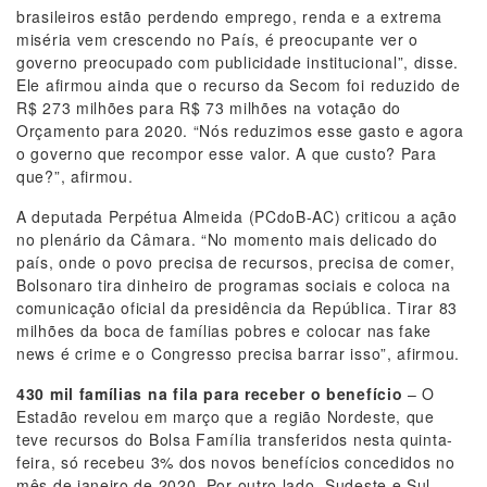
brasileiros estão perdendo emprego, renda e a extrema
miséria vem crescendo no País, é preocupante ver o
governo preocupado com publicidade institucional”, disse.
Ele afirmou ainda que o recurso da Secom foi reduzido de
R$ 273 milhões para R$ 73 milhões na votação do
Orçamento para 2020. “Nós reduzimos esse gasto e agora
o governo que recompor esse valor. A que custo? Para
que?”, afirmou.
A deputada Perpétua Almeida (PCdoB-AC) criticou a ação
no plenário da Câmara. “No momento mais delicado do
país, onde o povo precisa de recursos, precisa de comer,
Bolsonaro tira dinheiro de programas sociais e coloca na
comunicação oficial da presidência da República. Tirar 83
milhões da boca de famílias pobres e colocar nas fake
news é crime e o Congresso precisa barrar isso”, afirmou.
430 mil famílias na fila para receber o benefício
– O
Estadão revelou em março que a região Nordeste, que
teve recursos do Bolsa Família transferidos nesta quinta-
feira, só recebeu 3% dos novos benefícios concedidos no
mês de janeiro de 2020. Por outro lado, Sudeste e Sul