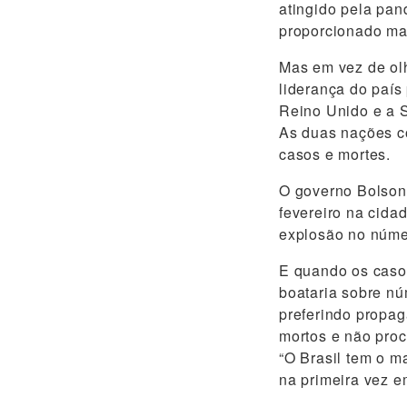
atingido pela pan
proporcionado mai
Mas em vez de ol
liderança do país
Reino Unido e a S
As duas nações c
casos e mortes.
O governo Bolson
fevereiro na cida
explosão no númer
E quando os casos
boataria sobre nú
preferindo propa
mortos e não proc
“O Brasil tem o m
na primeira vez e