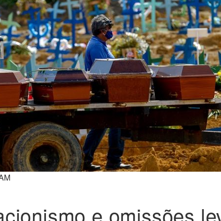
-AM
cionismo e omissões le