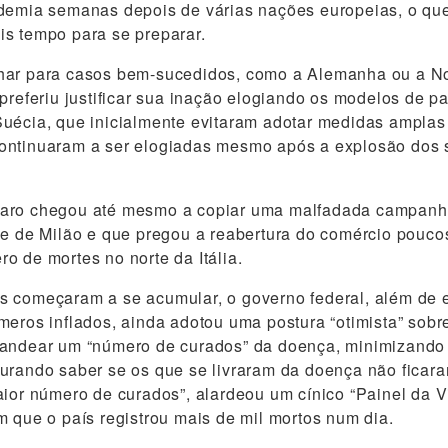
demia semanas depois de várias nações europeias, o que
s tempo para se preparar.
har para casos bem-sucedidos, como a Alemanha ou a No
 preferiu justificar sua inação elogiando os modelos de p
uécia, que inicialmente evitaram adotar medidas amplas
ontinuaram a ser elogiadas mesmo após a explosão dos 
aro chegou até mesmo a copiar uma malfadada campanh
de de Milão e que pregou a reabertura do comércio pouco
o de mortes no norte da Itália.
 começaram a se acumular, o governo federal, além de e
meros inflados, ainda adotou uma postura “otimista” sobre
gandear um “número de curados” da doença, minimizando
urando saber se os que se livraram da doença não ficar
aior número de curados”, alardeou um cínico “Painel da 
m que o país registrou mais de mil mortos num dia.