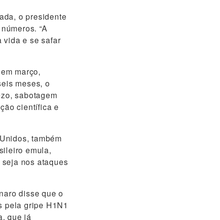
zada, o presidente
 números. “A
 vida e se safar
 em março,
seis meses, o
rezo, sabotagem
ão científica e
 Unidos, também
ileiro emula,
 seja nos ataques
naro disse que o
os pela gripe H1N1
, que já