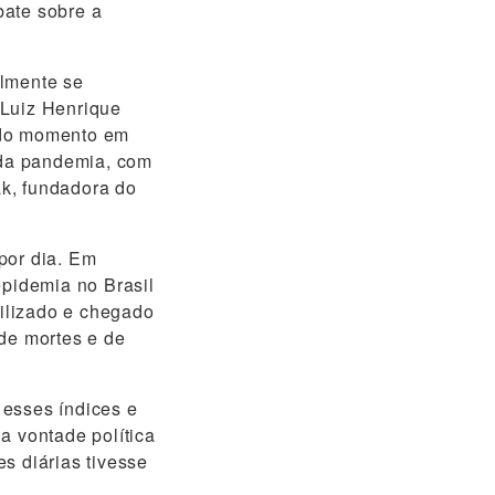
bate sobre a
elmente se
[Luiz Henrique
 do momento em
 da pandemia, com
ak, fundadora do
por dia. Em
pidemia no Brasil
ilizado e chegado
 de mortes e de
 esses índices e
a vontade política
s diárias tivesse