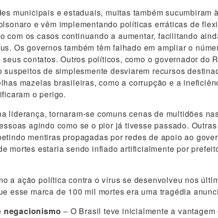
ades municipais e estaduais, muitas também sucumbiram 
olsonaro e vêm implementando políticas erráticas de flex
 com os casos continuando a aumentar, facilitando aind
rus. Os governos também têm falhado em ampliar o númer
e seus contatos. Outros políticos, como o governador do R
ão suspeitos de simplesmente desviarem recursos destin
lhas mazelas brasileiras, como a corrupção e a ineficiên
ificaram o perigo.
a liderança, tornaram-se comuns cenas de multidões na
pessoas agindo como se o pior já tivesse passado. Outras
etindo mentiras propagadas por redes de apoio ao govern
e mortes estaria sendo inflado artificialmente por prefei
 a ação política contra o vírus se desenvolveu nos últ
ue esse marca de 100 mil mortes era uma tragédia anunc
e negacionismo
– O Brasil teve inicialmente a vantagem 