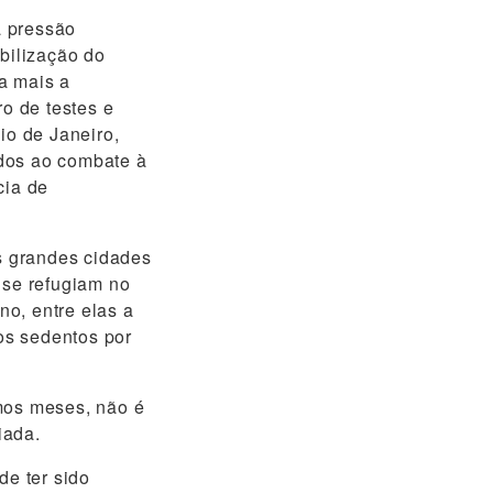
à pressão
ibilização do
a mais a
o de testes e
io de Janeiro,
ados ao combate à
cia de
s grandes cidades
 se refugiam no
o, entre elas a
tos sedentos por
imos meses, não é
iada.
de ter sido