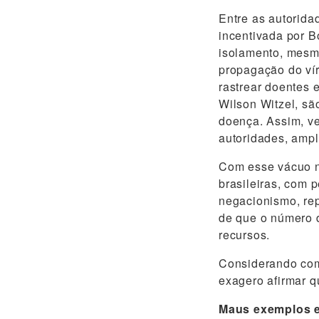
Entre as autorid
incentivada por B
isolamento, mesmo
propagação do ví
rastrear doentes 
Wilson Witzel, s
doença. Assim, ve
autoridades, ampl
Com esse vácuo n
brasileiras, com 
negacionismo, rep
de que o número d
recursos.
Considerando como
exagero afirmar q
Maus exemplos 