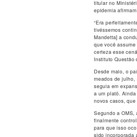
titular no Ministé
epidemia afirmam 
“Era perfeitament
tivéssemos contin
Mandetta] a cond
que você assume 
certeza esse cenár
Instituto Questão
Desde maio, o paí
meados de julho,
seguia em expans
a um platô. Ainda
novos casos, que
Segundo a OMS, aq
finalmente contro
para que isso oco
sido incorporada 