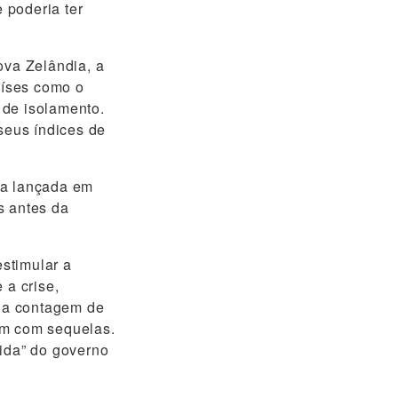
 poderia ter
va Zelândia, a
aíses como o
 de isolamento.
seus índices de
a lançada em
s antes da
stimular a
 a crise,
 a contagem de
am com sequelas.
Vida” do governo