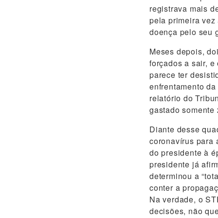
registrava mais d
pela primeira vez
doença pelo seu 
Meses depois, doi
forçados a sair, 
parece ter desist
enfrentamento da 
relatório do Trib
gastado somente 
Diante desse quad
coronavírus para 
do presidente à 
presidente já afi
determinou a “tot
conter a propagaç
Na verdade, o ST
decisões, não que