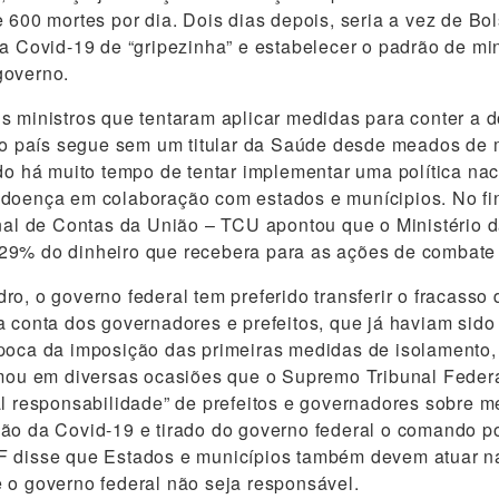
e 600 mortes por dia. Dois dias depois, seria a vez de B
 a Covid-19 de “gripezinha” e estabelecer o padrão de m
governo.
s ministros que tentaram aplicar medidas para conter a 
e o país segue sem um titular da Saúde desde meados de 
ido há muito tempo de tentar implementar uma política nac
doença em colaboração com estados e munícipios. No fin
unal de Contas da União – TCU apontou que o Ministério 
29% do dinheiro que recebera para as ações de combate 
ro, o governo federal tem preferido transferir o fracasso
a conta dos governadores e prefeitos, que já haviam sido
época da imposição das primeiras medidas de isolamento
rmou em diversas ocasiões que o Supremo Tribunal Feder
al responsabilidade” de prefeitos e governadores sobre 
ão da Covid-19 e tirado do governo federal o comando pol
F disse que Estados e municípios também devem atuar n
 o governo federal não seja responsável.