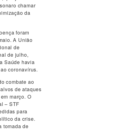
olsonaro chamar
inimização da
doença foram
maio. A União
ional de
al de julho,
da Saúde havia
ao coronavírus.
 do combate ao
 alvos de ataques
, em março. O
al – STF
medidas para
ítico da crise.
a tomada de