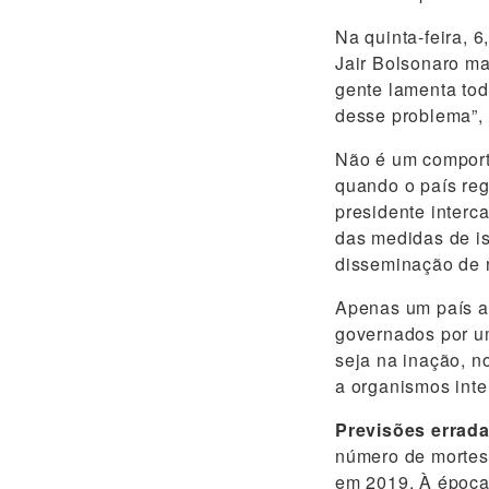
Na quinta-feira, 6
Jair Bolsonaro m
gente lamenta tod
desse problema”, 
Não é um comport
quando o país reg
presidente interc
das medidas de i
disseminação de n
Apenas um país a
governados por um
seja na inação, n
a organismos inte
Previsões errada
número de mortes 
em 2019. À época,