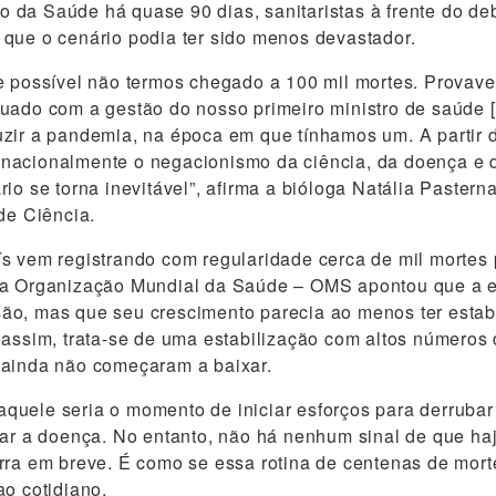
rio da Saúde há quase 90 dias, sanitaristas à frente do de
que o cenário podia ter sido menos devastador.
e possível não termos chegado a 100 mil mortes. Provav
uado com a gestão do nosso primeiro ministro de saúde 
uzir a pandemia, na época em que tínhamos um. A partir
nacionalmente o negacionismo da ciência, da doença e
io se torna inevitável”, afirma a bióloga Natália Pastern
 de Ciência.
s vem registrando com regularidade cerca de mil mortes 
 a Organização Mundial da Saúde – OMS apontou que a e
ão, mas que seu crescimento parecia ao menos ter estab
 assim, trata-se de uma estabilização com altos números
 ainda não começaram a baixar.
uele seria o momento de iniciar esforços para derrubar
lar a doença. No entanto, não há nenhum sinal de que haj
rra em breve. É como se essa rotina de centenas de morte
ao cotidiano.