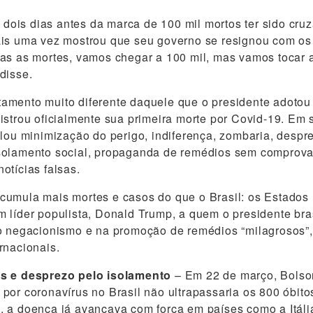
, dois dias antes da marca de 100 mil mortos ter sido cru
ais uma vez mostrou que seu governo se resignou com os
as as mortes, vamos chegar a 100 mil, mas vamos tocar a
disse.
amento muito diferente daquele que o presidente adotou
istrou oficialmente sua primeira morte por Covid-19. Em 
alou minimização do perigo, indiferença, zombaria, desp
solamento social, propaganda de remédios sem comprovaç
otícias falsas.
cumula mais mortes e casos do que o Brasil: os Estados
 líder populista, Donald Trump, a quem o presidente bras
o negacionismo e na promoção de remédios “milagrosos”,
rnacionais.
s e desprezo pelo isolamento
– Em 22 de março, Bolso
por coronavírus no Brasil não ultrapassaria os 800 óbit
 a doença já avançava com força em países como a Itália