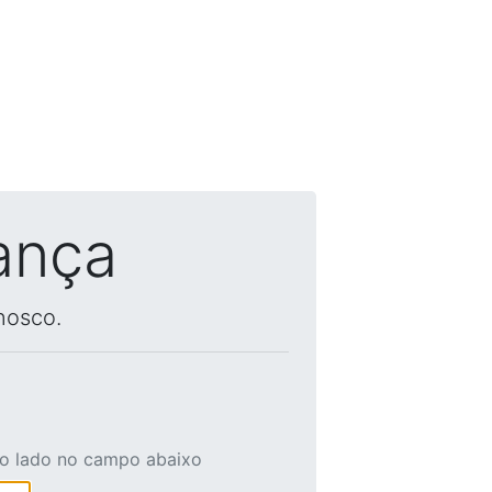
ança
nosco.
ao lado no campo abaixo