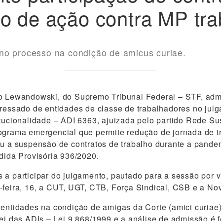
o de ação contra MP tra
no processo na condição de amicus curiae.
o Lewandowski, do Supremo Tribunal Federal – STF, admi
eressado de entidades de classe de trabalhadores no ju
itucionalidade – ADI 6363, ajuizada pelo partido Rede Su
rograma emergencial que permite redução de jornada de 
ou a suspensão de contratos de trabalho durante a pande
edida Provisória 936/2020.
 a participar do julgamento, pautado para a sessão por 
-feira, 16, a CUT, UGT, CTB, Força Sindical, CSB e a Nov
 entidades na condição de amigas da Corte (amici curiae
ei das ADIs – Lei 9.868/1999 e a análise de admissão é fe