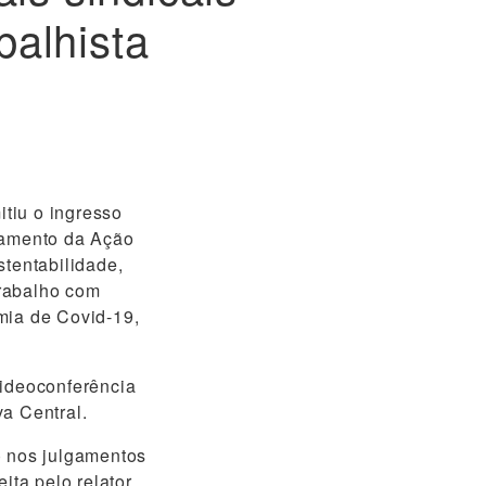
balhista
tiu o ingresso
lgamento da Ação
stentabilidade,
trabalho com
mia de Covid-19,
videoconferência
a Central.
) nos julgamentos
ita pelo relator