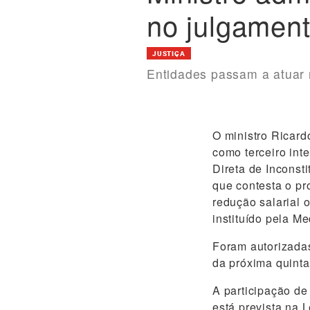
no julgament
JUSTIÇA
Entidades passam a atuar 
O ministro Ricard
como terceiro int
Direta de Inconst
que contesta o p
redução salarial 
instituído pela M
Foram autorizadas
da próxima quinta
A participação de
está prevista na L