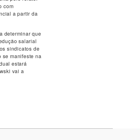
to com
ial a partir da
ra determinar que
edução salarial
os sindicatos de
o se manifeste na
dual estará
wski vai a