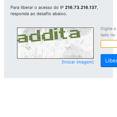
Para liberar o acesso
do IP
216.73.216.137
,
responda ao desafio abaixo.
Digite 
lado no
[trocar imagem]