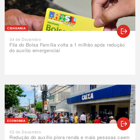
CIDADANIA
04 de Dezembro
Fila do Bolsa Família volta a 1 milhão após redução
do auxílio emergencial
ECONOMIA
02 de Dezembro
Redução do auxílio piora renda e mais pessoas caem