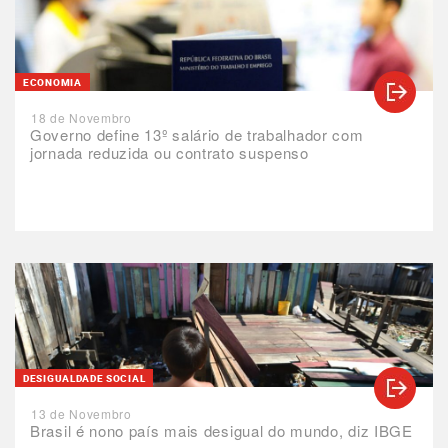
ECONOMIA
18 de Novembro
Governo define 13º salário de trabalhador com
jornada reduzida ou contrato suspenso
DESIGUALDADE SOCIAL
13 de Novembro
Brasil é nono país mais desigual do mundo, diz IBGE