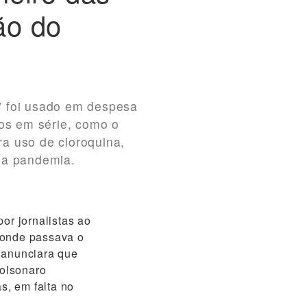
ão do
” foi usado em despesa
ros em série, como o
a uso de cloroquina,
la pandemia.
or jornalistas ao
 onde passava o
 anunciara que
Bolsonaro
s, em falta no