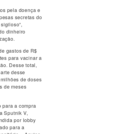
os pela doença e
pesas secretas do
sigiloso”,
do dinheiro
zação.
 de gastos de R$
tes para vacinar a
ão. Desse total,
parte desse
0 milhões de doses
is de meses
o para a compra
a Sputnik V,
ndida por lobby
vado para a