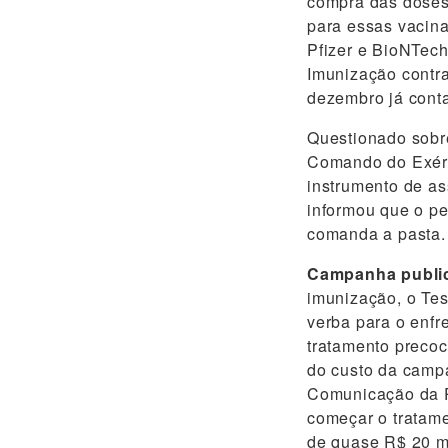
compra das doses
para essas vacina
Pfizer e BioNTech
Imunização contr
dezembro já cont
Questionado sobre
Comando do Exérci
instrumento de as
informou que o pe
comanda a pasta.
Campanha public
imunização, o Tes
verba para o enf
tratamento precoc
do custo da camp
Comunicação da P
começar o tratame
de quase R$ 20 mi