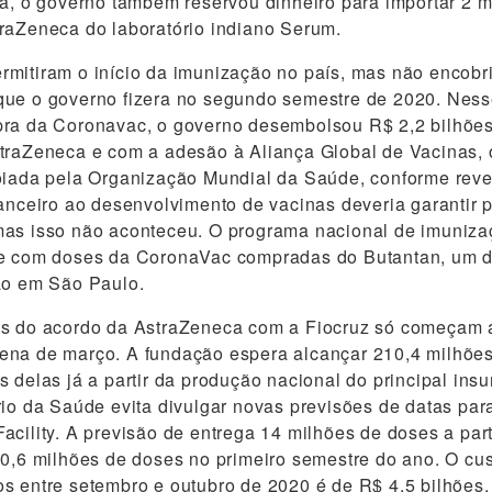
ia, o governo também reservou dinheiro para importar 2 
raZeneca do laboratório indiano Serum.
rmitiram o início da imunização no país, mas não encob
que o governo fizera no segundo semestre de 2020. Ness
pra da Coronavac, o governo desembolsou R$ 2,2 bilhõe
traZeneca e com a adesão à Aliança Global de Vacinas, o
oiada pela Organização Mundial da Saúde, conforme revel
nanceiro ao desenvolvimento de vacinas deveria garantir 
as isso não aconteceu. O programa nacional de imunizaç
 e com doses da CoronaVac compradas do Butantan, um d
ão em São Paulo.
s do acordo da AstraZeneca com a Fiocruz só começam a 
ena de março. A fundação espera alcançar 210,4 milhões
 delas já a partir da produção nacional do principal insu
rio da Saúde evita divulgar novas previsões de datas par
acility. A previsão de entrega 14 milhões de doses a part
10,6 milhões de doses no primeiro semestre do ano. O cust
s entre setembro e outubro de 2020 é de R$ 4,5 bilhões.