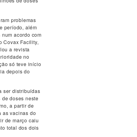
milhões de doses
riram problemas
e período, além
s num acordo com
 Covax Facility,
ou a revista
prioridade no
ão só teve início
ia depois do
ser distribuídas
 de doses neste
mo, a partir de
a as vacinas do
ir de março caiu
o total dos dois