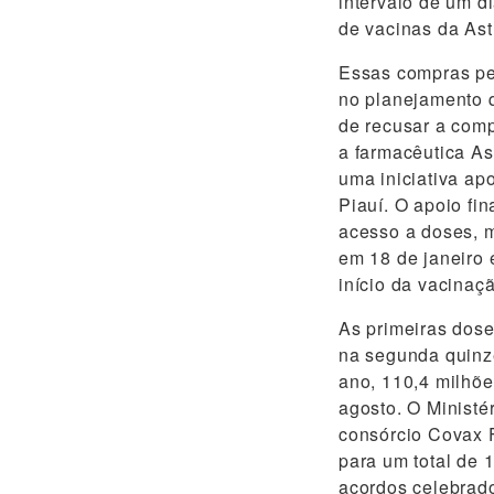
intervalo de um d
de vacinas da Ast
Essas compras pe
no planejamento 
de recusar a com
a farmacêutica As
uma iniciativa ap
Piauí. O apoio fi
acesso a doses, m
em 18 de janeiro
início da vacinaç
As primeiras dose
na segunda quinz
ano, 110,4 milhões
agosto. O Ministé
consórcio Covax F
para um total de 
acordos celebrado