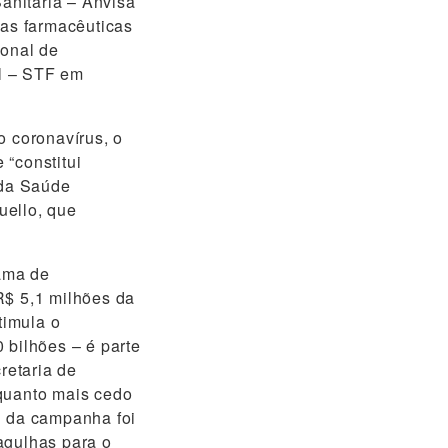
anitária – Anvisa
das farmacêuticas
ional de
l – STF em
o coronavírus, o
 “constitui
 da Saúde
uello, que
ama de
R$ 5,1 milhões da
timula o
 bilhões – é parte
retaria de
quanto mais cedo
l da campanha foi
agulhas para o