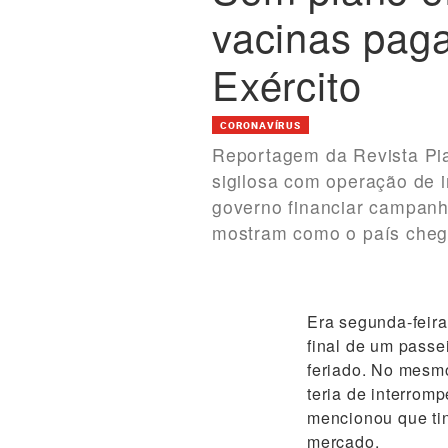
vacinas pag
Exército
CORONAVÍRUS
Reportagem da Revista Pia
sigilosa com operação de i
governo financiar campanh
mostram como o país chego
Era segunda-feira
final de um passe
feriado. No mesmo
teria de interrom
mencionou que ti
mercado.