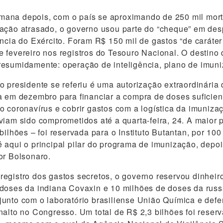
ana depois, com o país se aproximando de 250 mil mort
ação atrasado, o governo usou parte do “cheque” em des
ncia do Exército. Foram R$ 150 mil de gastos “de caráter 
 fevereiro nos registros do Tesouro Nacional. O destino 
esumidamente: operação de inteligência, plano de imuni
o presidente se referiu é uma autorização extraordinária
a em dezembro para financiar a compra de doses suficien
o coronavírus e cobrir gastos com a logística da imunizaç
viam sido comprometidos até a quarta-feira, 24. A maior 
bilhões – foi reservada para o Instituto Butantan, por 10
 aqui o principal pilar do programa de imunização, depo
or Bolsonaro.
egistro dos gastos secretos, o governo reservou dinheir
doses da indiana Covaxin e 10 milhões de doses da russ
unto com o laboratório brasiliense União Química e defe
nalto no Congresso. Um total de R$ 2,3 bilhões foi reser