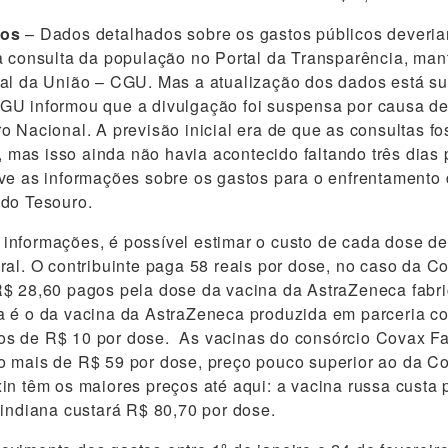
tos
– Dados detalhados sobre os gastos públicos deveria
a consulta da população no Portal da Transparência, man
ral da União – CGU. Mas a atualização dos dados está s
GU informou que a divulgação foi suspensa por causa 
o Nacional. A previsão inicial era de que as consultas f
o, mas isso ainda não havia acontecido faltando três dias 
eve as informações sobre os gastos para o enfrentament
 do Tesouro.
informações, é possível estimar o custo de cada dose d
ral. O contribuinte paga 58 reais por dose, no caso da C
$ 28,60 pagos pela dose da vacina da AstraZeneca fabri
 é o da vacina da AstraZeneca produzida em parceria co
s de R$ 10 por dose. As vacinas do consórcio Covax Fac
o mais de R$ 59 por dose, preço pouco superior ao da C
in têm os maiores preços até aqui: a vacina russa custa
 indiana custará R$ 80,70 por dose.