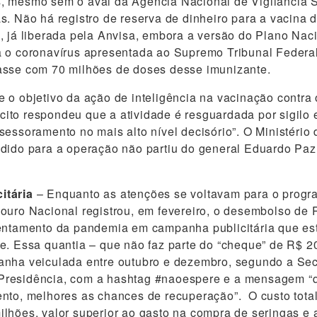
, mesmo sem o aval da Agência Nacional de Vigilância S
s. Não há registro de reserva de dinheiro para a vacina 
, já liberada pela Anvisa, embora a versão do Plano Nac
a o coronavírus apresentada ao Supremo Tribunal Federa
asse com 70 milhões de doses desse imunizante.
 o objetivo da ação de inteligência na vacinação contra 
to respondeu que a atividade é resguardada por sigilo e
sessoramento no mais alto nível decisório”. O Ministério
dido para a operação não partiu do general Eduardo Paz
itária
– Enquanto as atenções se voltavam para o progr
ouro Nacional registrou, em fevereiro, o desembolso de 
rentamento da pandemia em campanha publicitária que es
e. Essa quantia – que não faz parte do “cheque” de R$ 20
anha veiculada entre outubro e dezembro, segundo a Sec
residência, com a hashtag #naoespere e a mensagem “
nto, melhores as chances de recuperação”. O custo tota
lhões, valor superior ao gasto na compra de seringas e 