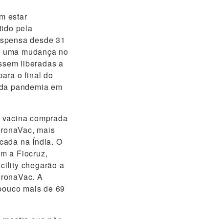
m estar
tido pela
uspensa desde 31
de uma mudança no
ossem liberadas a
para o final do
o da pandemia em
e vacina comprada
oronaVac, mais
cada na Índia. O
m a Fiocruz,
ility chegarão a
oronaVac. A
 pouco mais de 69