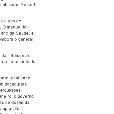
 emissoras Record
ra o uso de
. O manual foi
erino da Saúde, e
 embora o general
 Jair Bolsonaro
ra o tratamento da
ra justificar o
unização para
epercussões
aneiro, o governo
ões de doses da
omprar. No