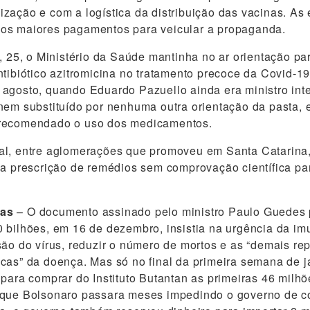
zação e com a logística da distribuição das vacinas. As
os maiores pagamentos para veicular a propaganda.
a, 25, o Ministério da Saúde mantinha no ar orientação pa
ntibiótico azitromicina no tratamento precoce da Covid-19
agosto, quando Eduardo Pazuello ainda era ministro int
nem substituído por nenhuma outra orientação da pasta,
recomendado o uso dos medicamentos.
al, entre aglomerações que promoveu em Santa Catarina,
 a prescrição de remédios sem comprovação científica pa
nas
– O documento assinado pelo ministro Paulo Guedes pa
 bilhões, em 16 de dezembro, insistia na urgência da im
são do vírus, reduzir o número de mortos e as “demais r
cas” da doença. Mas só no final da primeira semana de j
 para comprar do Instituto Butantan as primeiras 46 milh
 que Bolsonaro passara meses impedindo o governo de c