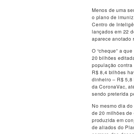
Menos de uma sem
o plano de imuniz
Centro de Inteligê
lançados em 22 de
aparece anotado r
O “cheque” a que 
20 bilhões editad
população contra 
R$ 8,4 bilhões ha
dinheiro – R$ 5,8 
da CoronaVac, até
sendo preterida p
No mesmo dia do r
de 20 milhões de 
produzida em conj
de aliados do Pla