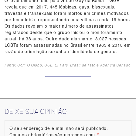
O levantamento feito pelo Grupo Gay da Bahia – GGB
revela que em 2017, 445 lésbicas, gays, bissexuais,
travestis e transexuais foram mortos em crimes motivados
por homofobia, representando uma vítima a cada 19 horas.
Os dados revelam o maior número de assassinatos
registrados desde que o grupo iniciou o monitoramento
anual, há 38 anos. Outro dado alarmante, 8.027 pessoas
LGBTs foram assassinadas no Brasil entre 1963 e 2018 em
razão de orientação sexual ou identidade de gênero.
Fonte: Com O Globo, UOL, El País, Brasil de Fato e Agência Senado
DEIXE SUA OPINIÃO
O seu endereço de e-mail não será publicado.
Campos obrigatórios são marcados com
*