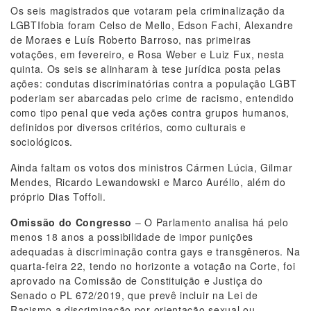
Os seis magistrados que votaram pela criminalização da
LGBTIfobia foram Celso de Mello, Edson Fachi, Alexandre
de Moraes e Luís Roberto Barroso, nas primeiras
votações, em fevereiro, e Rosa Weber e Luiz Fux, nesta
quinta. Os seis se alinharam à tese jurídica posta pelas
ações: condutas discriminatórias contra a população LGBT
poderiam ser abarcadas pelo crime de racismo, entendido
como tipo penal que veda ações contra grupos humanos,
definidos por diversos critérios, como culturais e
sociológicos.
Ainda faltam os votos dos ministros Cármen Lúcia, Gilmar
Mendes, Ricardo Lewandowski e Marco Aurélio, além do
próprio Dias Toffoli.
Omissão do Congresso
– O Parlamento analisa há pelo
menos 18 anos a possibilidade de impor punições
adequadas à discriminação contra gays e transgêneros. Na
quarta-feira 22, tendo no horizonte a votação na Corte, foi
aprovado na Comissão de Constituição e Justiça do
Senado o PL 672/2019, que prevê incluir na Lei de
Racismo a discriminação por orientação sexual ou