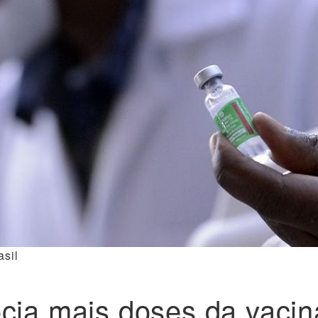
asil
cia mais doses da vacin