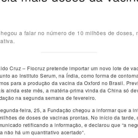
o chegou a falar no número de 10 milhões de doses, 
ativa.
o Cruz – Fiocruz pretende importar um novo lote de vac
junto ao Instituto Serum, na Índia, como forma de contorn
os para a produção da vacina da Oxford no Brasil. Previ
ís ainda este mês, a matéria-prima vinda da China só dev
ndação na segunda semana de fevereiro.
gunda-feira, 25, a Fundação chegou a informar que a in
milhões de doses de vacinas prontas. No início da tarde, 
municado retificando a informação, e declarou que “a n
 não há um quantitativo acertado”.