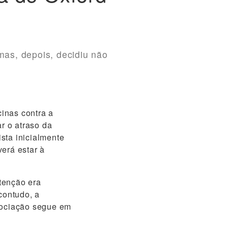
mas, depois, decidiu não
inas contra a
ar o atraso da
sta inicialmente
erá estar à
tenção era
contudo, a
egociação segue em