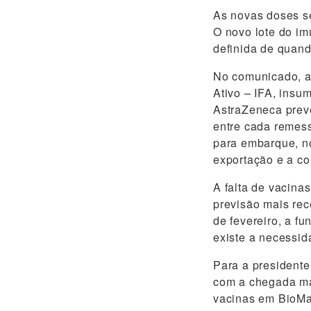
As novas doses se
O novo lote do im
definida de quand
No comunicado, a 
Ativo – IFA, insu
AstraZeneca prevê
entre cada remess
para embarque, no
exportação e a co
A falta de vacina
previsão mais rec
de fevereiro, a f
existe a necessid
Para a presidente
com a chegada mai
vacinas em BioMa