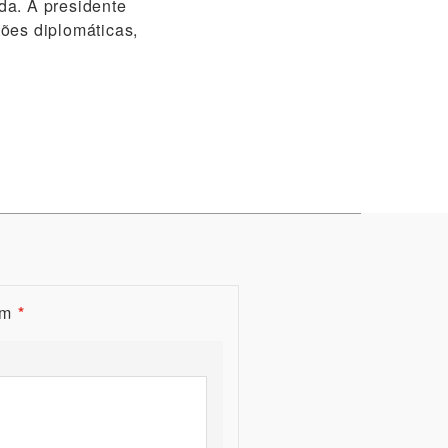
ida. A presidente
ões diplomáticas,
om
*