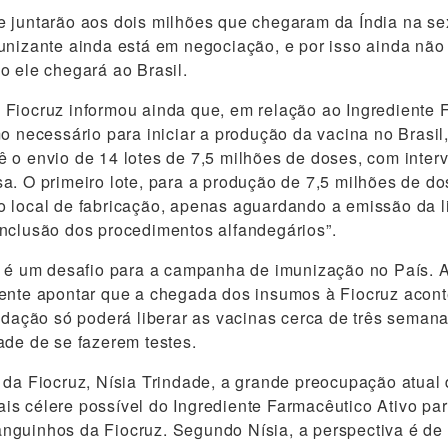
 juntarão aos dois milhões que chegaram da Índia na sex
unizante ainda está em negociação, e por isso ainda nã
o ele chegará ao Brasil.
Fiocruz informou ainda que, em relação ao Ingrediente 
mo necessário para iniciar a produção da vacina no Brasil
 o envio de 14 lotes de 7,5 milhões de doses, com inte
a. O primeiro lote, para a produção de 7,5 milhões de do
 local de fabricação, apenas aguardando a emissão da l
nclusão dos procedimentos alfandegários”.
s é um desafio para a campanha de imunização no País. 
ente apontar que a chegada dos insumos à Fiocruz aconte
undação só poderá liberar as vacinas cerca de três semana
ade de se fazerem testes.
 da Fiocruz, Nísia Trindade, a grande preocupação atual d
s célere possível do Ingrediente Farmacêutico Ativo pa
nguinhos da Fiocruz. Segundo Nísia, a perspectiva é de