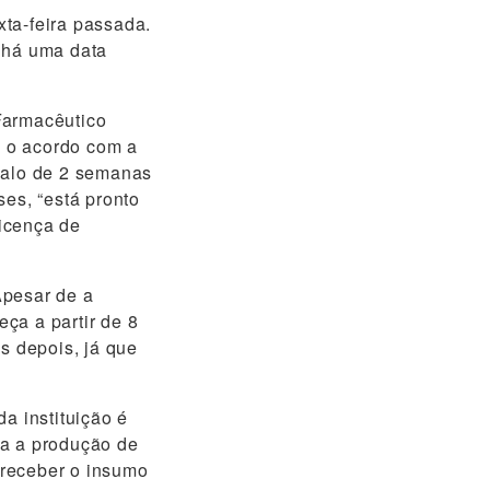
ta-feira passada.
o há uma data
Farmacêutico
, o acordo com a
rvalo de 2 semanas
ses, “está pronto
icença de
Apesar de a
ça a partir de 8
s depois, já que
a instituição é
ra a produção de
 receber o insumo