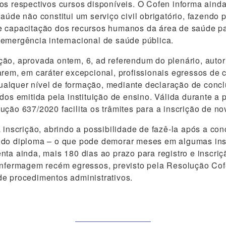
os respectivos cursos disponíveis. O Cofen informa ainda
aúde não constitui um serviço civil obrigatório, fazendo p
e capacitação dos recursos humanos da área de saúde p
emergência internacional de saúde pública.
ão, aprovada ontem, 6, ad referendum do plenário, auto
arem, em caráter excepcional, profissionais egressos de 
alquer nível de formação, mediante declaração de concl
ndos emitida pela instituição de ensino. Válida durante a
ução 637/2020 facilita os trâmites para a inscrição de no
a inscrição, abrindo a possibilidade de fazê-la após a co
 do diploma – o que pode demorar meses em algumas inst
nta ainda, mais 180 dias ao prazo para registro e inscriç
 enfermagem recém egressos, previsto pela Resolução Co
e procedimentos administrativos.