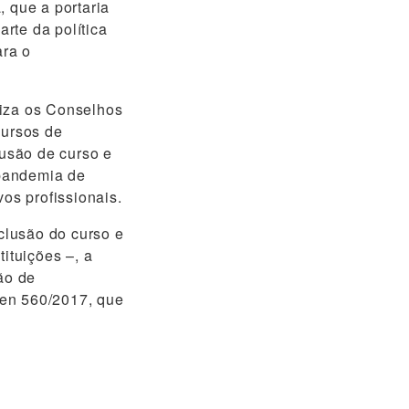
, que a portaria
arte da política
ara o
riza os Conselhos
cursos de
usão de curso e
 pandemia de
vos profissionais.
nclusão do curso e
ituições –, a
ão de
fen 560/2017, que