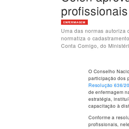
profissionai
ENFERMAGEM
Uma das normas autoriza o
normatiza o cadastramento 
Conta Comigo, do Ministér
O Conselho Nacio
participação dos 
Resolução 636/2
de enfermagem na 
estratégia, insti
capacitação à dis
Conforme a resol
profissionais, nel