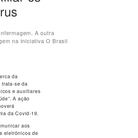
írus
 enfermagem. A outra
em na iniciativa O Brasil
erca da
 trata-se da
icos e auxiliares
úde”. A ação
moverá
mia da Covid-19.
omunicar aos
s eletrônicos de