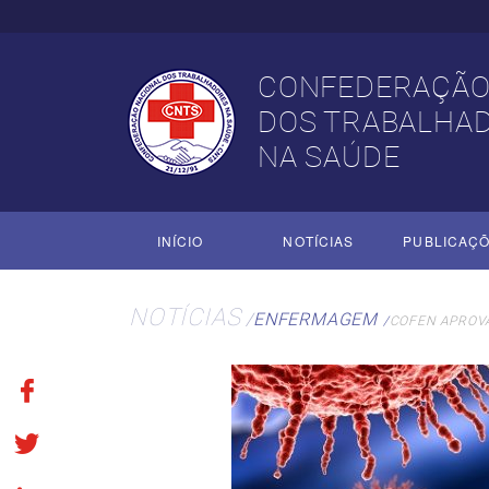
CONFEDERAÇÃO
DOS TRABALHA
NA SAÚDE
INÍCIO
NOTÍCIAS
PUBLICAÇ
NOTÍCIAS
ENFERMAGEM
COFEN APROVA