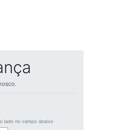
ança
nosco.
ao lado no campo abaixo