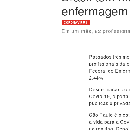
enfermagem 
CORONAVÍRUS
Em um mês, 82 profissiona
Passados três mes
profissionais da 
Federal de Enferm
2,44%.
Desde março, com
Covid-19, o porta
públicas e privad
São Paulo é o est
a vida para a Co
no ranking. Depo