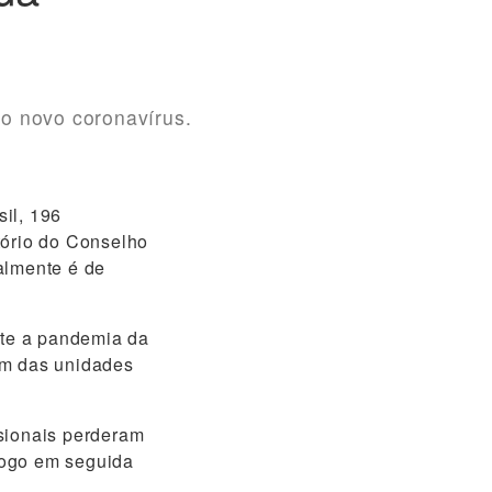
o novo coronavírus.
il, 196
tório do Conselho
almente é de
te a pandemia da
em das unidades
ssionais perderam
logo em seguida