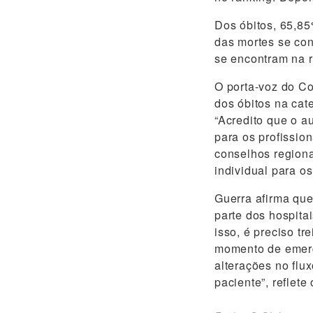
Dos óbitos, 65,85
das mortes se co
se encontram na 
O porta-voz do C
dos óbitos na cat
“Acredito que o a
para os profissio
conselhos regiona
individual para os
Guerra afirma que
parte dos hospita
isso, é preciso t
momento de emergê
alterações no flu
paciente”, reflete