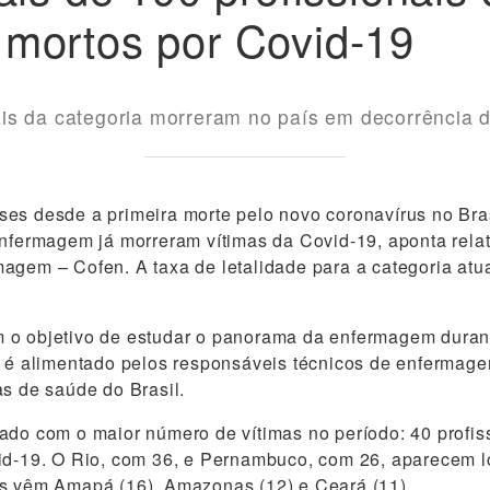
mortos por Covid-19
is da categoria morreram no país em decorrência d
es desde a primeira morte pelo novo coronavírus no Bras
enfermagem já morreram vítimas da Covid-19, aponta rela
agem – Cofen. A taxa de letalidade para a categoria atu
 o objetivo de estudar o panorama da enfermagem duran
l é alimentado pelos responsáveis técnicos de enfermag
as de saúde do Brasil.
ado com o maior número de vítimas no período: 40 profi
vid-19. O Rio, com 36, e Pernambuco, com 26, aparecem 
is vêm Amapá (16), Amazonas (12) e Ceará (11).