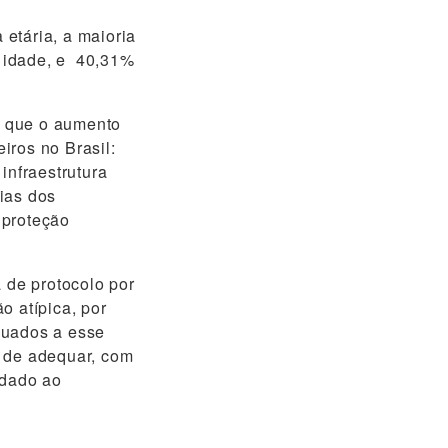
etária, a maioria
 idade, e 40,31%
u que o aumento
iros no Brasil:
infraestrutura
ias dos
 proteção
 de protocolo por
o atípica, por
quados a esse
a de adequar, com
idado ao