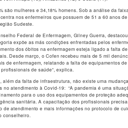
% são mulheres e 34,18% homens. Sob a análise da faixa 
ncentra nos enfermeiros que possuem de 51 a 60 anos de
região Sudeste.
onselho Federal de Enfermagem, Gilney Guerra, destaco
egoria expõe as más condições enfrentadas pelos enferme
umento dos óbitos na enfermagem esteja ligado a falta de 
nais. Desde março, o Cofen recebeu mais de 5 mil denúnc
is de enfermagem, relatando a falta de equipamentos de
 profissionais de saúde”, explica.
, além da falta de infraestrutura, não existe uma mudança
is no atendimento à Covid-19: “A pandemia é uma situaçã
reinamento para o uso dos equipamentos de proteção ade
ncia sanitária. A capacitação dos profissionais precis
xo de atendimento e mais informações no protocolo de cu
 o conselheiro.