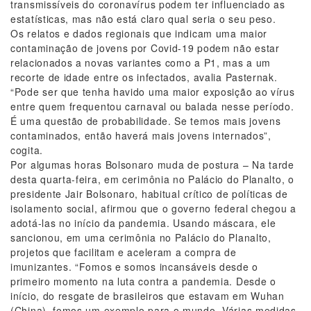
transmissíveis do coronavírus podem ter influenciado as
estatísticas, mas não está claro qual seria o seu peso.
Os relatos e dados regionais que indicam uma maior
contaminação de jovens por Covid-19 podem não estar
relacionados a novas variantes como a P1, mas a um
recorte de idade entre os infectados, avalia Pasternak.
“Pode ser que tenha havido uma maior exposição ao vírus
entre quem frequentou carnaval ou balada nesse período.
É uma questão de probabilidade. Se temos mais jovens
contaminados, então haverá mais jovens internados”,
cogita.
Por algumas horas Bolsonaro muda de postura – Na tarde
desta quarta-feira, em cerimônia no Palácio do Planalto, o
presidente Jair Bolsonaro, habitual crítico de políticas de
isolamento social, afirmou que o governo federal chegou a
adotá-las no início da pandemia. Usando máscara, ele
sancionou, em uma cerimônia no Palácio do Planalto,
projetos que facilitam e aceleram a compra de
imunizantes. “Fomos e somos incansáveis desde o
primeiro momento na luta contra a pandemia. Desde o
início, do resgate de brasileiros que estavam em Wuhan
(China), fomos um exemplo para o mundo. Várias medidas