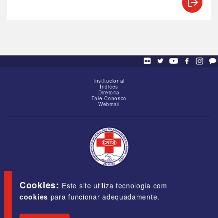
Institucional
Índices
Diretoria
Fale Conosco
Webmail
SCS - Q. 01, Bloco "G", Ed. Baracat, Sala 1605,
Brasília-DF, CEP 70309-900
Cookies:
Este site utiliza tecnologia com
cookies
para funcionar adequadamente.
E-mail:
cnts@cnts.org.br
Fone/Fax:
(61) 3323-5454