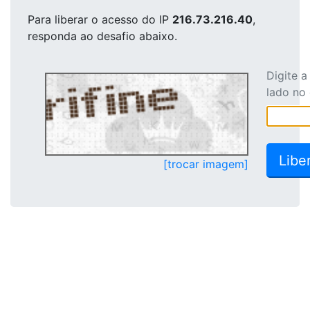
Para liberar o acesso
do IP
216.73.216.40
,
responda ao desafio abaixo.
Digite 
lado no
[trocar imagem]