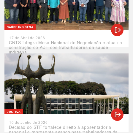
SAÚDE INDÍGENA
17 de Abril de 2026
CNTS integra Mesa Nacional de Negociação e atua na
construção do ACT dos trabalhadores da saúde
indígena
JUSTIÇA
10 de Junho de 2026
Decisão do STF fortalece direito à aposentadoria
especial e representa avanço para trabalhadores da