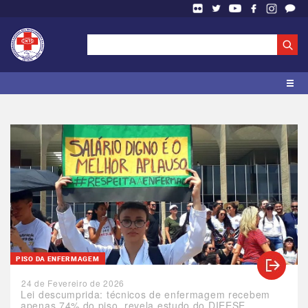
PISO DA ENFERMAGEM
24 de Fevereiro de 2026
Lei descumprida: técnicos de enfermagem recebem
apenas 74% do piso, revela estudo do DIEESE