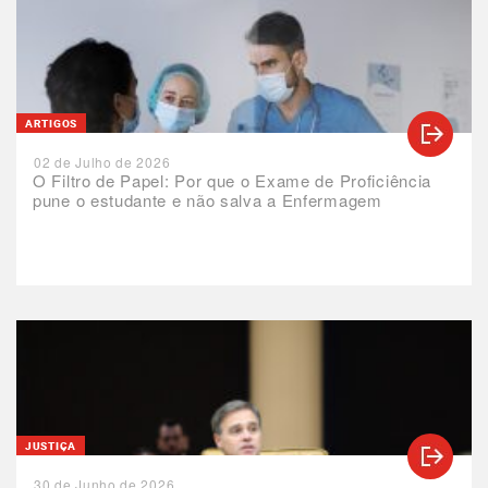
ARTIGOS
02 de Julho de 2026
O Filtro de Papel: Por que o Exame de Proficiência
pune o estudante e não salva a Enfermagem
JUSTIÇA
30 de Junho de 2026