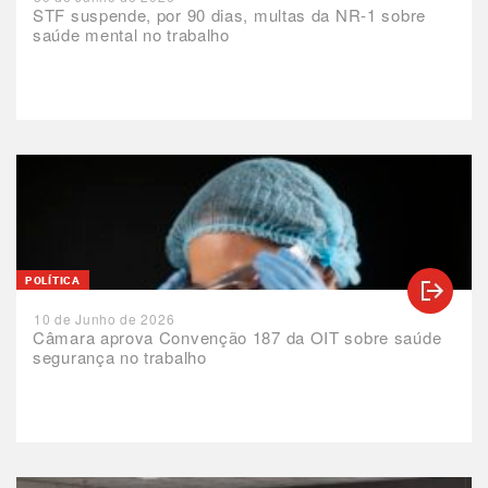
STF suspende, por 90 dias, multas da NR-1 sobre
saúde mental no trabalho
POLÍTICA
10 de Junho de 2026
Câmara aprova Convenção 187 da OIT sobre saúde
segurança no trabalho