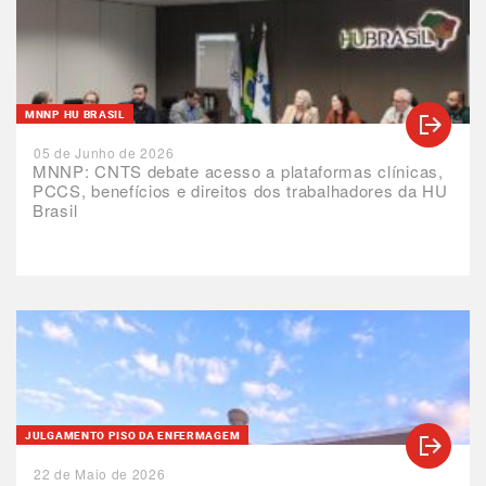
MNNP HU BRASIL
05 de Junho de 2026
MNNP: CNTS debate acesso a plataformas clínicas,
PCCS, benefícios e direitos dos trabalhadores da HU
Brasil
JULGAMENTO PISO DA ENFERMAGEM
22 de Maio de 2026