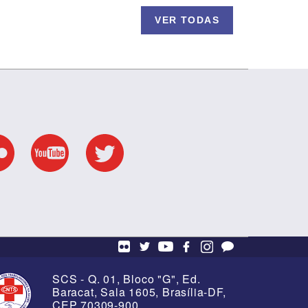
VER TODAS
S na
os em
8 de Março - Ato da
Enfermagem
SCS - Q. 01, Bloco "G", Ed.
Baracat, Sala 1605, Brasília-DF,
CEP 70309-900