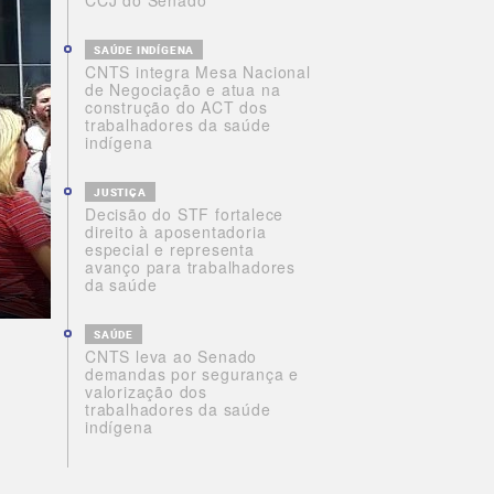
CCJ do Senado
SAÚDE INDÍGENA
CNTS integra Mesa Nacional
de Negociação e atua na
construção do ACT dos
trabalhadores da saúde
indígena
JUSTIÇA
Decisão do STF fortalece
direito à aposentadoria
especial e representa
avanço para trabalhadores
da saúde
SAÚDE
CNTS leva ao Senado
demandas por segurança e
valorização dos
trabalhadores da saúde
indígena