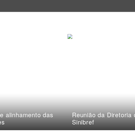
e alinhamento das
Reunião da Diretoria
es
Sinibref