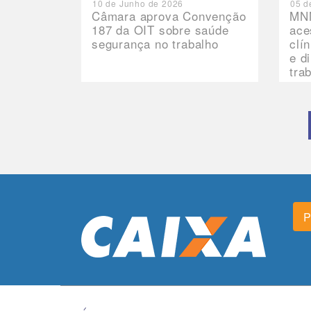
10 de Junho de 2026
05 d
Câmara aprova Convenção
MNN
187 da OIT sobre saúde
ace
segurança no trabalho
clí
e d
tra
P