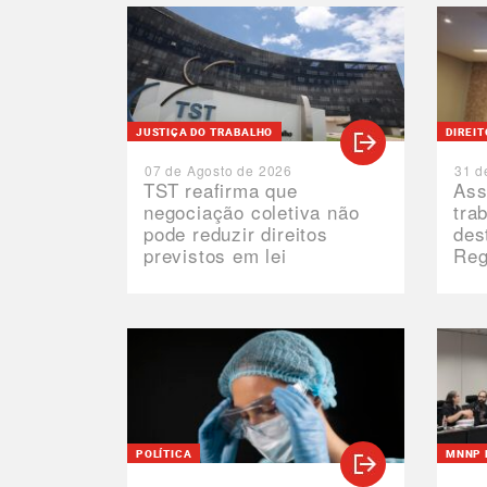
JUSTIÇA DO TRABALHO
DIREI
07 de Agosto de 2026
31 d
TST reafirma que
Ass
negociação coletiva não
tra
pode reduzir direitos
des
previstos em lei
Reg
POLÍTICA
MNNP 