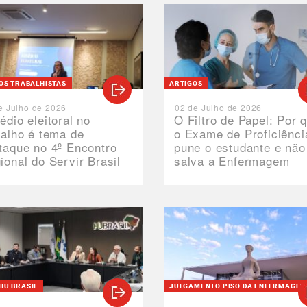
TOS TRABALHISTAS
ARTIGOS
e Julho de 2026
02 de Julho de 2026
édio eleitoral no
O Filtro de Papel: Por 
balho é tema de
o Exame de Proficiênci
taque no 4º Encontro
pune o estudante e não
ional do Servir Brasil
salva a Enfermagem
HU BRASIL
JULGAMENTO PISO DA ENFERMAGE