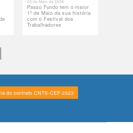
05 de Maio de 2026
Passo Fundo tem o maior
1º de Maio da sua história
de
com o Festival dos
Trabalhadores
ia do contrato CNTS-CEF-2023