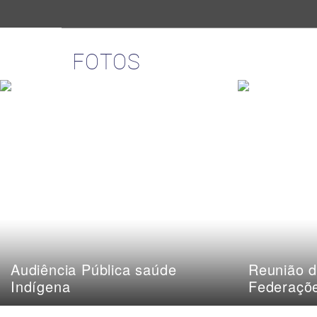
FOTOS
Audiência Pública saúde
Reunião d
Indígena
Federaçõ