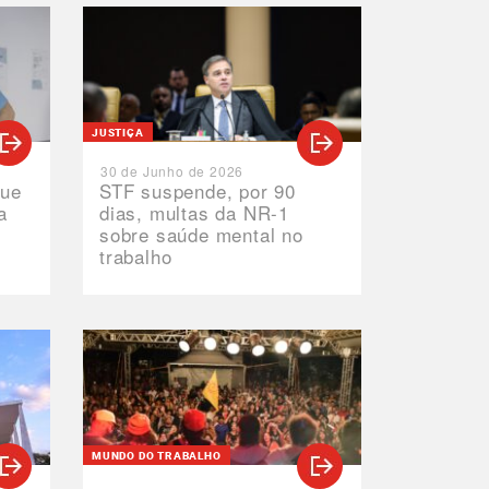
JUSTIÇA
30 de Junho de 2026
que
STF suspende, por 90
a
dias, multas da NR-1
sobre saúde mental no
trabalho
M
MUNDO DO TRABALHO