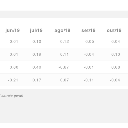
jun/19
jul/19
ago/19
set/19
out/19
0.01
0.10
0.12
-0.05
0.04
0.01
0.19
0.11
-0.04
0.10
0.80
0.40
-0.67
-0.01
0.68
-0.21
0.17
0.07
-0.11
-0.04
estrato geral)