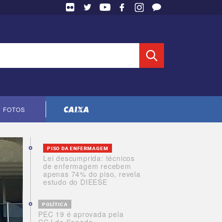
 Entidade
FOTOS
Cópia do contrato CNTS-CEF-2023
PISO DA ENFERMAGEM
Lei descumprida: técnicos
de enfermagem recebem
apenas 74% do piso, revela
estudo do DIEESE
POLÍTICA
PEC 19 é aprovada pela