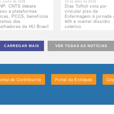
e Junho de 2026
22 de Maio de 2026
P: CNTS debate
Dias Toffoli vota por
sso a plataformas
vincular piso da
nicas, PCCS, benefícios
Enfermagem à jornada 
ireitos dos
40h e manter dissídio
balhadores da HU Brasil
coletivo
CARREGAR MAIS
VER TODAS AS NOTÍCIAS
ortal do Contribuinte
Portal da Entidade
Cóp