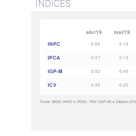
ÍNDICES
abr/19
mai/19
INPC
0.60
0.15
IPCA
0.57
0.13
IGP-M
0.92
0.45
ICV
0.32
0.20
Fonte: IBGE (INPC e IPCA), FGV (IGP-M) e Dieese (ICV 