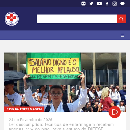
PISO DA ENFERMAGEM
24 de Fevereiro de 2026
Lei descumprida: técnicos de enfermagem recebem
apenas 74% do piso, revela estudo do DIEESE