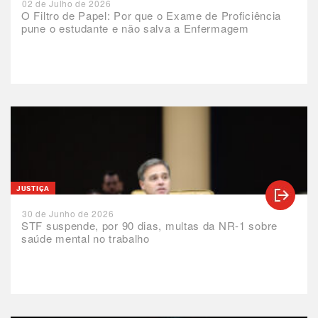
02 de Julho de 2026
O Filtro de Papel: Por que o Exame de Proficiência
pune o estudante e não salva a Enfermagem
JUSTIÇA
30 de Junho de 2026
STF suspende, por 90 dias, multas da NR-1 sobre
saúde mental no trabalho