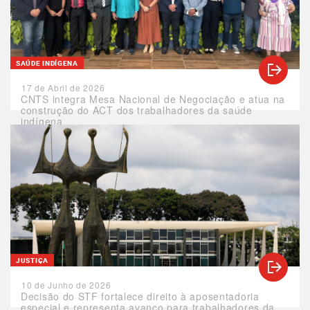
SAÚDE INDÍGENA
17 de Abril de 2026
CNTS integra Mesa Nacional de Negociação e atua na
construção do ACT dos trabalhadores da saúde
indígena
JUSTIÇA
10 de Junho de 2026
Decisão do STF fortalece direito à aposentadoria
especial e representa avanço para trabalhadores da