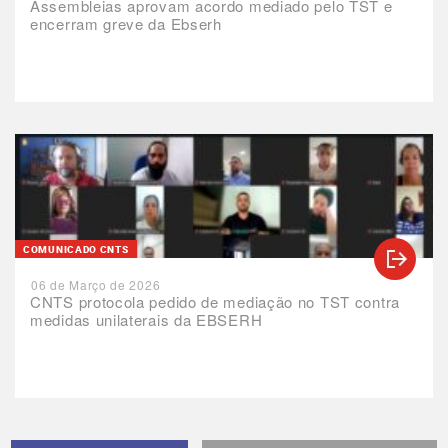
Assembleias aprovam acordo mediado pelo TST e
encerram greve da Ebserh
COMUNICADO CNTS
06 de Março de 2026
CNTS protocola pedido de mediação no TST contra
medidas unilaterais da EBSERH