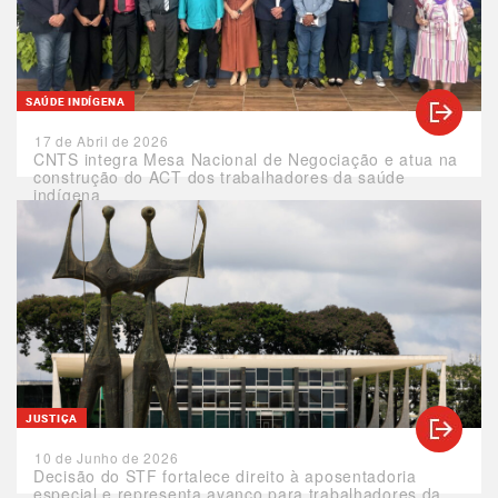
SAÚDE INDÍGENA
17 de Abril de 2026
CNTS integra Mesa Nacional de Negociação e atua na
construção do ACT dos trabalhadores da saúde
indígena
JUSTIÇA
10 de Junho de 2026
Decisão do STF fortalece direito à aposentadoria
especial e representa avanço para trabalhadores da