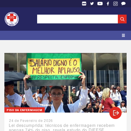
PISO DA ENFERMAGEM
24 de Fevereiro de 2026
Lei descumprida: técnicos de enfermagem recebem
apenas 74% do piso, revela estudo do DIEESE