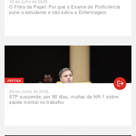
02 de Julho de 2026
O Filtro de Papel: Por que o Exame de Proficiência
pune o estudante e não salva a Enfermagem
JUSTIÇA
30 de Junho de 2026
STF suspende, por 90 dias, multas da NR-1 sobre
saúde mental no trabalho