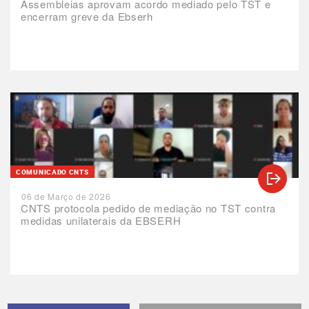
Assembleias aprovam acordo mediado pelo TST e
encerram greve da Ebserh
COMUNICADO CNTS
06 de Março de 2026
CNTS protocola pedido de mediação no TST contra
medidas unilaterais da EBSERH