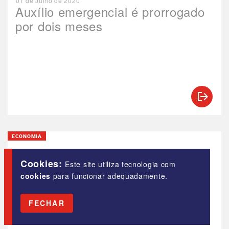
01 de Julho de 2020
Auxílio emergencial é prorrogado
por dois meses
ECONOMIA
23 de Junho de 2020
Estender o auxílio emergencial
Cookies:
Este site utiliza tecnologia com
atenuaria a derrocada do PIB
cookies
para funcionar adequadamente.
brasileiro
FECHAR