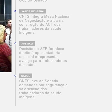
CCJ do Senado
SAÚDE INDÍGENA
CNTS integra Mesa Nacional
de Negociação e atua na
construção do ACT dos
trabalhadores da saúde
indígena
JUSTIÇA
Decisão do STF fortalece
direito à aposentadoria
especial e representa
avanço para trabalhadores
da saúde
SAÚDE
CNTS leva ao Senado
demandas por segurança e
valorização dos
trabalhadores da saúde
indígena