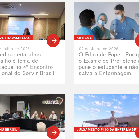
TOS TRABALHISTAS
ARTIGOS
e Julho de 2026
02 de Julho de 2026
édio eleitoral no
O Filtro de Papel: Por 
balho é tema de
o Exame de Proficiênci
taque no 4º Encontro
pune o estudante e não
ional do Servir Brasil
salva a Enfermagem
HU BRASIL
JULGAMENTO PISO DA ENFERMAGE