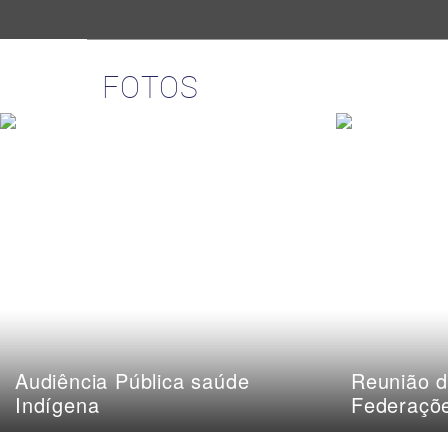
FOTOS
Audiência Pública saúde
Reunião d
Indígena
Federaçõ