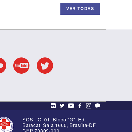
VER TODAS
S na
os em
8 de Março - Ato da
Enfermagem
SCS - Q. 01, Bloco "G", Ed.
Baracat, Sala 1605, Brasília-DF,
CEP 70309-900