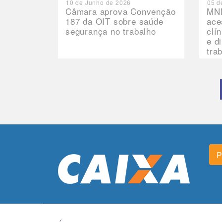
10 de Junho de 2026
05 d
Câmara aprova Convenção
MNN
187 da OIT sobre saúde
ace
segurança no trabalho
clí
e d
tra
P