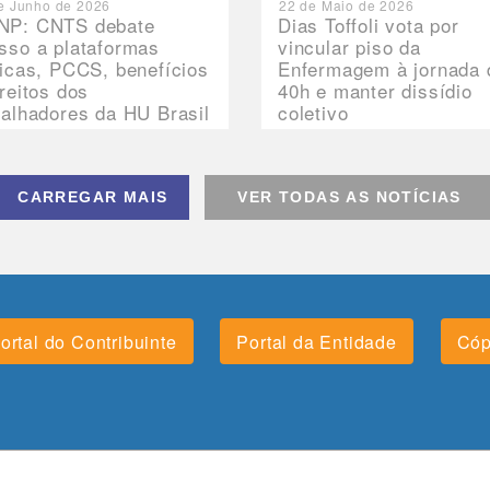
e Junho de 2026
22 de Maio de 2026
P: CNTS debate
Dias Toffoli vota por
sso a plataformas
vincular piso da
nicas, PCCS, benefícios
Enfermagem à jornada 
ireitos dos
40h e manter dissídio
balhadores da HU Brasil
coletivo
CARREGAR MAIS
VER TODAS AS NOTÍCIAS
ortal do Contribuinte
Portal da Entidade
Cóp