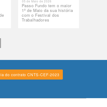
05 de Maio de 2026
Passo Fundo tem o maior
1º de Maio da sua história
de
com o Festival dos
Trabalhadores
ia do contrato CNTS-CEF-2023