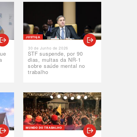
JUSTIÇA
30 de Junho de 2026
que
STF suspende, por 90
a
dias, multas da NR-1
sobre saúde mental no
trabalho
M
MUNDO DO TRABALHO