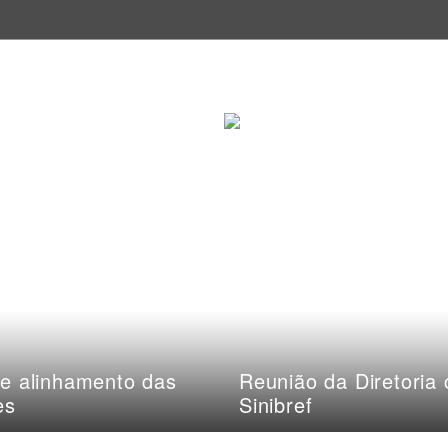
e alinhamento das
Reunião da Diretoria
es
Sinibref