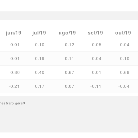
jun/19
jul/19
ago/19
set/19
out/19
0.01
0.10
0.12
-0.05
0.04
0.01
0.19
0.11
-0.04
0.10
0.80
0.40
-0.67
-0.01
0.68
-0.21
0.17
0.07
-0.11
-0.04
estrato geral)