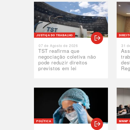
JUSTIÇA DO TRABALHO
DIREI
07 de Agosto de 2026
31 d
TST reafirma que
Ass
negociação coletiva não
tra
pode reduzir direitos
des
previstos em lei
Reg
POLÍTICA
MNNP 