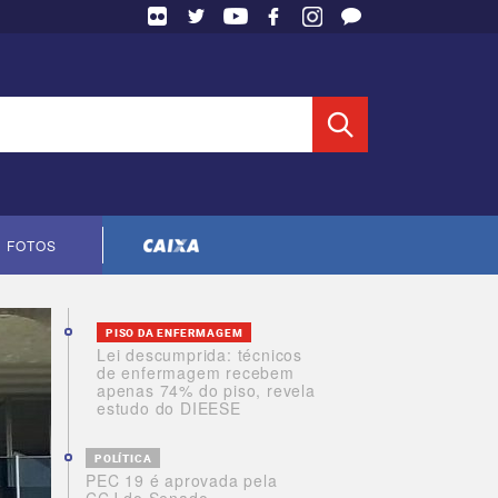
 Entidade
FOTOS
Cópia do contrato CNTS-CEF-2023
PISO DA ENFERMAGEM
Lei descumprida: técnicos
de enfermagem recebem
apenas 74% do piso, revela
estudo do DIEESE
POLÍTICA
PEC 19 é aprovada pela