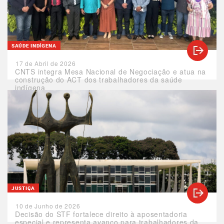
SAÚDE INDÍGENA
17 de Abril de 2026
CNTS integra Mesa Nacional de Negociação e atua na
construção do ACT dos trabalhadores da saúde
indígena
JUSTIÇA
10 de Junho de 2026
Decisão do STF fortalece direito à aposentadoria
especial e representa avanço para trabalhadores da