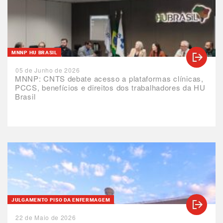
MNNP HU BRASIL
05 de Junho de 2026
MNNP: CNTS debate acesso a plataformas clínicas,
PCCS, benefícios e direitos dos trabalhadores da HU
Brasil
JULGAMENTO PISO DA ENFERMAGEM
22 de Maio de 2026