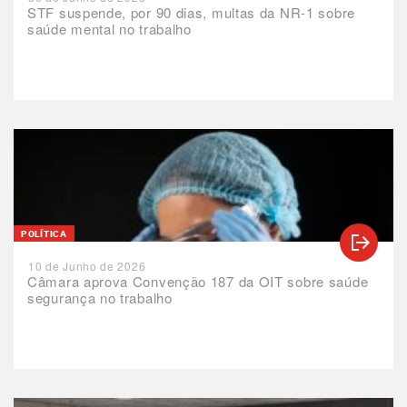
STF suspende, por 90 dias, multas da NR-1 sobre
saúde mental no trabalho
POLÍTICA
10 de Junho de 2026
Câmara aprova Convenção 187 da OIT sobre saúde
segurança no trabalho