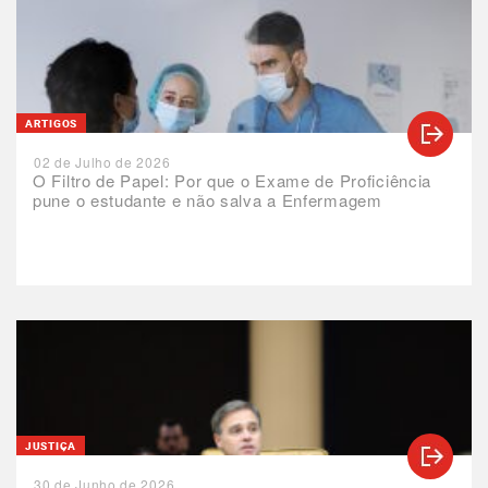
ARTIGOS
02 de Julho de 2026
O Filtro de Papel: Por que o Exame de Proficiência
pune o estudante e não salva a Enfermagem
JUSTIÇA
30 de Junho de 2026