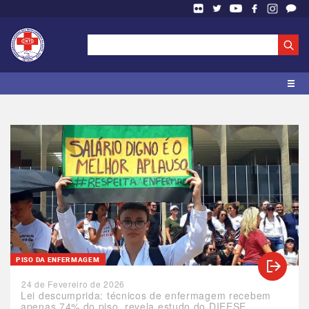
PISO DA ENFERMAGEM
24 de Fevereiro de 2026
Lei descumprida: técnicos de enfermagem recebem
apenas 74% do piso, revela estudo do DIEESE