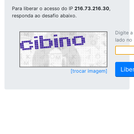
Para liberar o acesso
do IP
216.73.216.30
,
responda ao desafio abaixo.
Digite 
lado no
[trocar imagem]