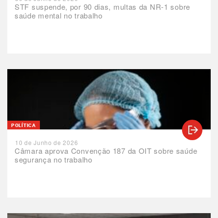
STF suspende, por 90 dias, multas da NR-1 sobre
saúde mental no trabalho
POLÍTICA
10 de Junho de 2026
Câmara aprova Convenção 187 da OIT sobre saúde
segurança no trabalho