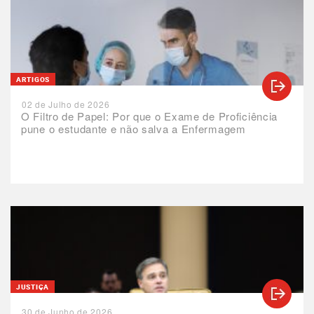
ARTIGOS
02 de Julho de 2026
O Filtro de Papel: Por que o Exame de Proficiência
pune o estudante e não salva a Enfermagem
JUSTIÇA
30 de Junho de 2026