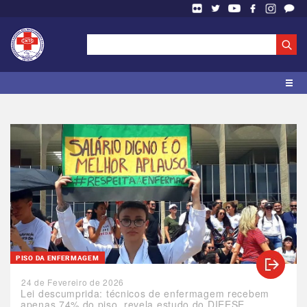
PISO DA ENFERMAGEM
24 de Fevereiro de 2026
Lei descumprida: técnicos de enfermagem recebem
apenas 74% do piso, revela estudo do DIEESE