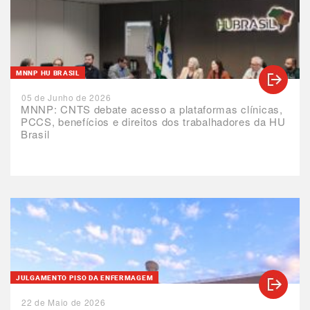
MNNP HU BRASIL
05 de Junho de 2026
MNNP: CNTS debate acesso a plataformas clínicas,
PCCS, benefícios e direitos dos trabalhadores da HU
Brasil
JULGAMENTO PISO DA ENFERMAGEM
22 de Maio de 2026