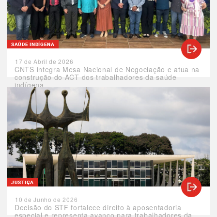
SAÚDE INDÍGENA
17 de Abril de 2026
CNTS integra Mesa Nacional de Negociação e atua na
construção do ACT dos trabalhadores da saúde
indígena
JUSTIÇA
10 de Junho de 2026
Decisão do STF fortalece direito à aposentadoria
especial e representa avanço para trabalhadores da