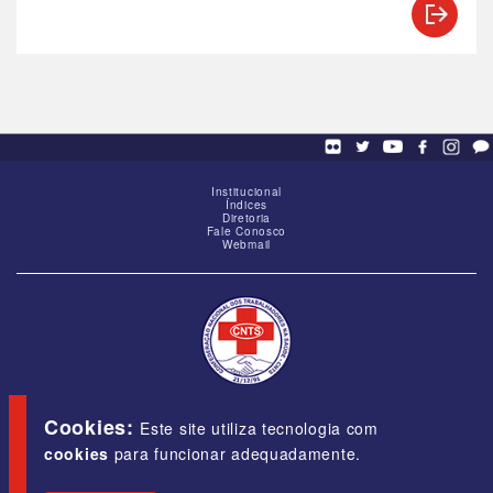
Institucional
Índices
Diretoria
Fale Conosco
Webmail
SCS - Q. 01, Bloco "G", Ed. Baracat, Sala 1605,
Brasília-DF, CEP 70309-900
Cookies:
Este site utiliza tecnologia com
cookies
para funcionar adequadamente.
E-mail:
cnts@cnts.org.br