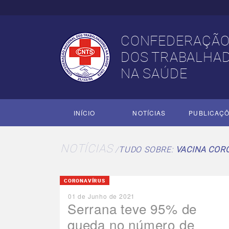
CONFEDERAÇÃO
DOS TRABALHA
NA SAÚDE
INÍCIO
NOTÍCIAS
PUBLICAÇ
NOTÍCIAS
TUDO SOBRE:
VACINA COR
CORONAVÍRUS
01 de Junho de 2021
Serrana teve 95% de
queda no número de