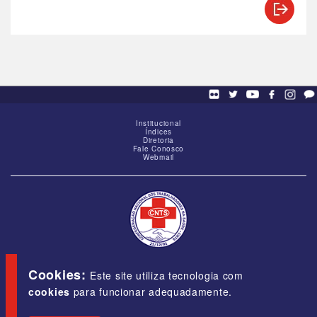
Institucional
Índices
Diretoria
Fale Conosco
Webmail
SCS - Q. 01, Bloco "G", Ed. Baracat, Sala 1605,
Brasília-DF, CEP 70309-900
Cookies:
Este site utiliza tecnologia com
cookies
para funcionar adequadamente.
E-mail:
cnts@cnts.org.br