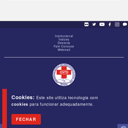
Institucional
Índices
Diretoria
Fale Conosco
Webmail
SCS - Q. 01, Bloco "G", Ed. Baracat, Sala 1605,
Brasília-DF, CEP 70309-900
Cookies:
Este site utiliza tecnologia com
cookies
para funcionar adequadamente.
E-mail:
cnts@cnts.org.br
Fone/Fax:
(61) 3323-5454
FECHAR