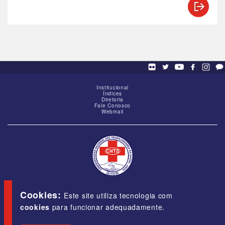
Institucional
Índices
Diretoria
Fale Conosco
Webmail
SCS - Q. 01, Bloco "G", Ed. Baracat, Sala 1605,
Brasília-DF, CEP 70309-900
Cookies:
Este site utiliza tecnologia com
cookies
para funcionar adequadamente.
E-mail:
cnts@cnts.org.br