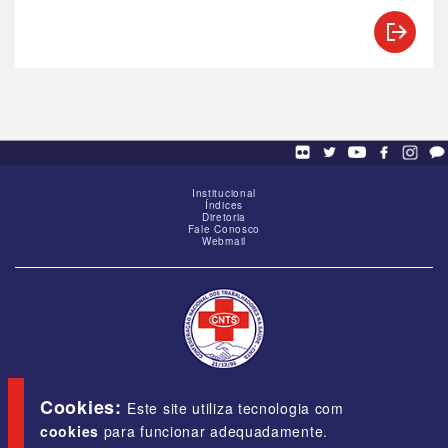
Institucional
Índices
Diretoria
Fale Conosco
Webmail
SCS - Q. 01, Bloco "G", Ed. Baracat, Sala 1605,
Brasília-DF, CEP 70309-900
Cookies:
Este site utiliza tecnologia com
cookies
para funcionar adequadamente.
E-mail:
cnts@cnts.org.br