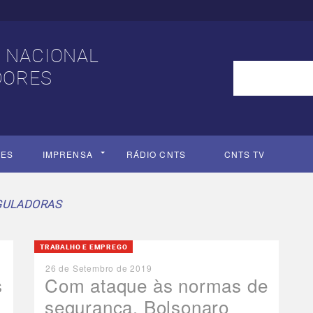
 NACIONAL
DORES
ÕES
IMPRENSA
RÁDIO CNTS
Portal do Contribuinte
CNTS TV
Portal da
CARTILHAS
BOLETINS
AGÊNCIA
JORNAL
GULADORAS
TRABALHO E EMPREGO
26 de Setembro de 2019
s
Com ataque às normas de
segurança, Bolsonaro