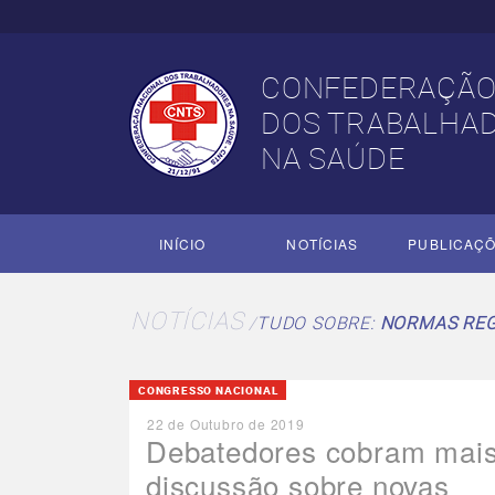
CONFEDERAÇÃO
DOS TRABALHA
NA SAÚDE
INÍCIO
NOTÍCIAS
PUBLICAÇ
NOTÍCIAS
TUDO SOBRE:
NORMAS RE
CONGRESSO NACIONAL
22 de Outubro de 2019
Debatedores cobram mai
discussão sobre novas