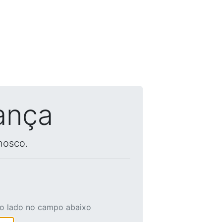
ança
nosco.
ao lado no campo abaixo