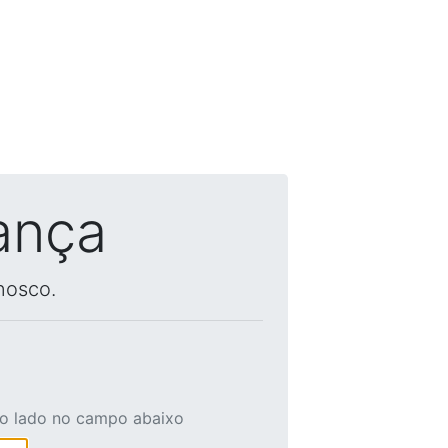
ança
nosco.
ao lado no campo abaixo